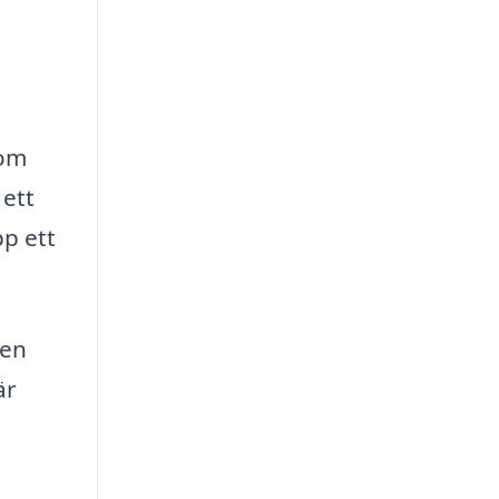
nom
 ett
pp ett
men
är