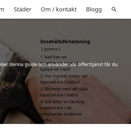
m
Städer
Om / kontakt
Blogg
Innehållsförteckning
gömma
1
Vad kan en
tapetserare i Valbo
öljer denna guide och använder vår offerttjänst får du
hjälpa till med?
.
2
Hur mycket kostar en
tapetserare i Valbo?
3
Fördelar med att välja
tapetserare i Valbo
4
Sök efter en skicklig
tapetserare i de
omgivande städerna
Valbo