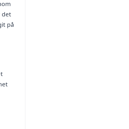
enom
r det
it på
t
het