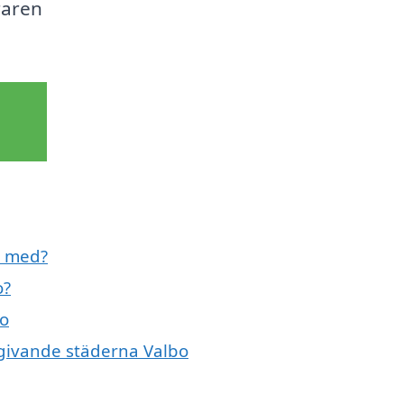
raren
l med?
o?
bo
mgivande städerna Valbo