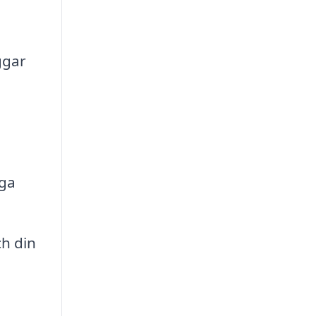
ggar
iga
ch din