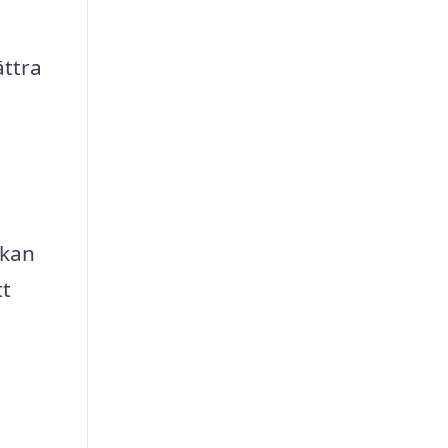
ättra
 kan
tt
a