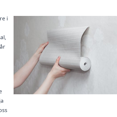
re i
al,
Vår
e
ja
oss