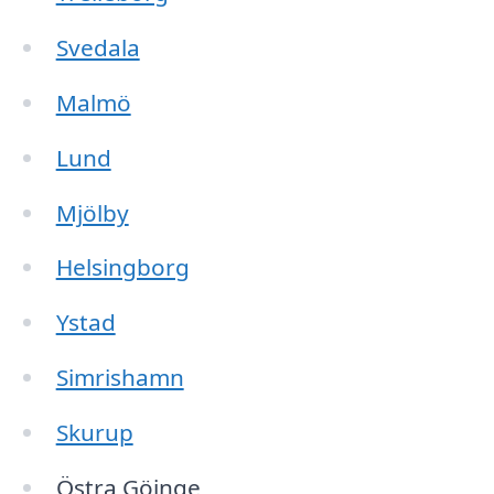
Svedala
Malmö
Lund
Mjölby
Helsingborg
Ystad
Simrishamn
Skurup
Östra Göinge