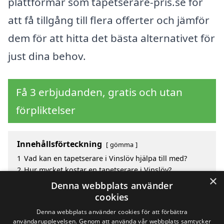
plattformar som tapetserare-pris.se för
att få tillgång till flera offerter och jämför
dem för att hitta det bästa alternativet för
just dina behov.
Få 3 erbjudanden, gratis och utan
förpliktelser
Innehållsförteckning
gömma
1
Vad kan en tapetserare i Vinslöv hjälpa till med?
2
Hur mycket kostar en tapetserare i Vinslöv?
×
3
Fördelar med att välja tapetserare i Vinslöv
Denna webbplats använder
4
Sök efter en skicklig tapetserare i de omgivande
cookies
städerna Vinslöv
Denna webbplats använder cookies för att förbättra
användarupplevelsen. Genom att använda vår webbplats samtycker