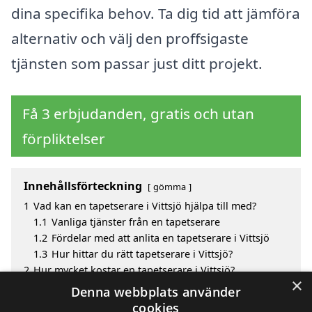
dina specifika behov. Ta dig tid att jämföra
alternativ och välj den proffsigaste
tjänsten som passar just ditt projekt.
Få 3 erbjudanden, gratis och utan
förpliktelser
Innehållsförteckning
gömma
1
Vad kan en tapetserare i Vittsjö hjälpa till med?
1.1
Vanliga tjänster från en tapetserare
1.2
Fördelar med att anlita en tapetserare i Vittsjö
1.3
Hur hittar du rätt tapetserare i Vittsjö?
2
Hur mycket kostar en tapetserare i Vittsjö?
×
3
Fördelar med att välja tapetserare i Vittsjö
Denna webbplats använder
4
Sök efter en skicklig tapetserare i de omgivande
cookies