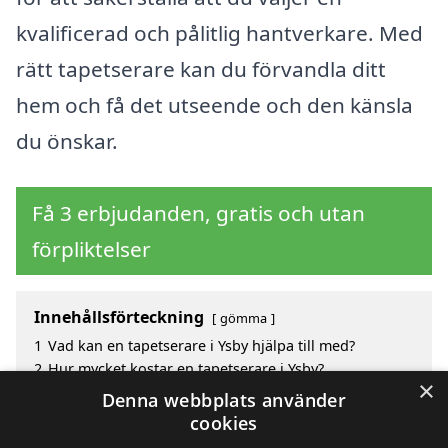
kvalificerad och pålitlig hantverkare. Med
rätt tapetserare kan du förvandla ditt
hem och få det utseende och den känsla
du önskar.
Få 3 erbjudanden, gratis och utan
förpliktelser
Innehållsförteckning
gömma
1
Vad kan en tapetserare i Ysby hjälpa till med?
2
Hur mycket kostar en tapetserare i Ysby?
×
3
Fördelar med att välja tapetserare i Ysby
Denna webbplats använder
4
Sök efter en skicklig tapetserare i de omgivande
cookies
städerna till Ysby