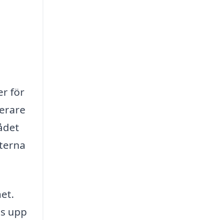
er för
serare
ådet
fterna
et.
ts upp