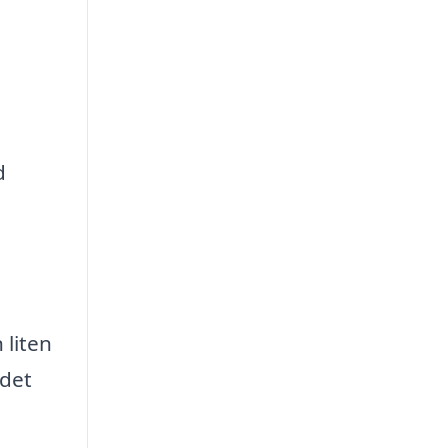
d
 liten
 det