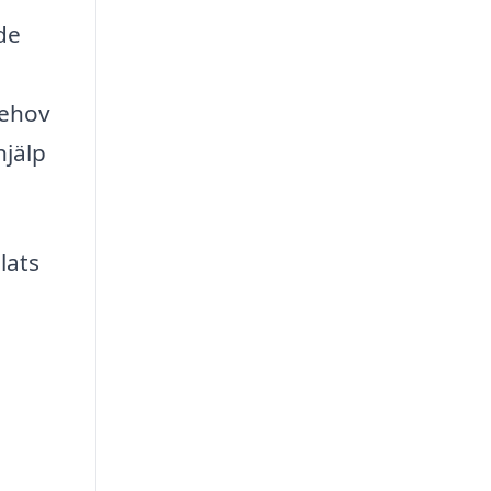
de
behov
hjälp
lats