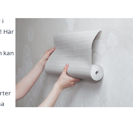
 i
! Här
m kan
rter
na