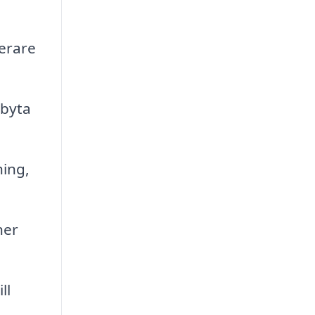
serare
 byta
ing,
ner
ll