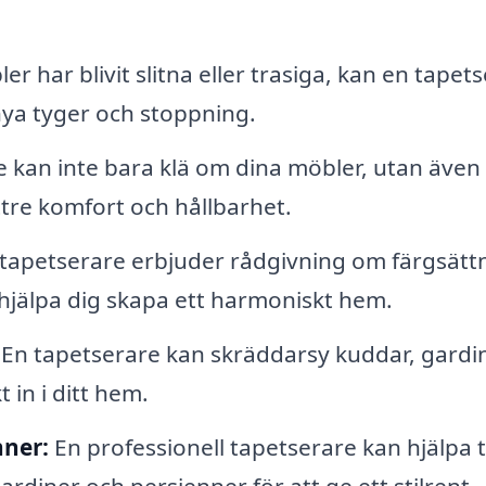
 har blivit slitna eller trasiga, kan en tapet
ya tyger och stoppning.
 kan inte bara klä om dina möbler, utan även
ttre komfort och hållbarhet.
apetserare erbjuder rådgivning om färgsättn
t hjälpa dig skapa ett harmoniskt hem.
En tapetserare kan skräddarsy kuddar, gardi
 in i ditt hem.
nner:
En professionell tapetserare kan hjälpa ti
rdiner och persienner för att ge ett stilrent