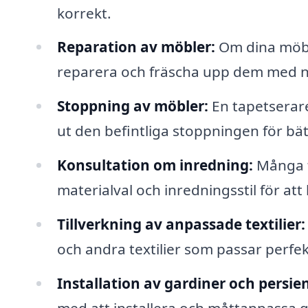
korrekt.
Reparation av möbler:
Om dina möbler
reparera och fräscha upp dem med n
Stoppning av möbler:
En tapetserare
ut den befintliga stoppningen för bä
Konsultation om inredning:
Många t
materialval och inredningsstil för at
Tillverkning av anpassade textilier:
och andra textilier som passar perfekt
Installation av gardiner och persie
med att installera och måttanpassa ga