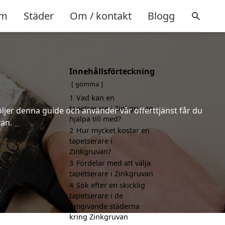
m
Städer
Om / kontakt
Blogg
Innehållsförteckning
gömma
1
Vad kan en
tapetserare i Zinkgruvan
öljer denna guide och använder vår offerttjänst får du
hjälpa till med?
van.
2
Hur mycket kostar en
tapetserare i
Zinkgruvan?
3
Fördelar med att välja
tapetserare i Zinkgruvan
4
Sök efter en skicklig
tapetserare i de
omgivande städerna
kring Zinkgruvan