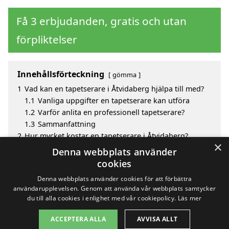
Få 3 erbjudanden, gratis och utan
förpliktelser
Innehållsförteckning
gömma
1
Vad kan en tapetserare i Åtvidaberg hjälpa till med?
1.1
Vanliga uppgifter en tapetserare kan utföra
1.2
Varför anlita en professionell tapetserare?
1.3
Sammanfattning
2
Hur mycket kostar en tapetserare i Åtvidaberg?
×
3
Fördelar med att välja tapetserare i Åtvidaberg
Denna webbplats använder
4
Sök efter en skicklig tapetserare i de omgivande
cookies
städerna Åtvidaberg
Denna webbplats använder cookies för att förbättra
användarupplevelsen. Genom att använda vår webbplats samtycker
du till alla cookies i enlighet med vår cookiepolicy.
Läs mer
Copyright 2026 - Pilanto Aps
ACCEPTERA ALLA
AVVISA ALLT