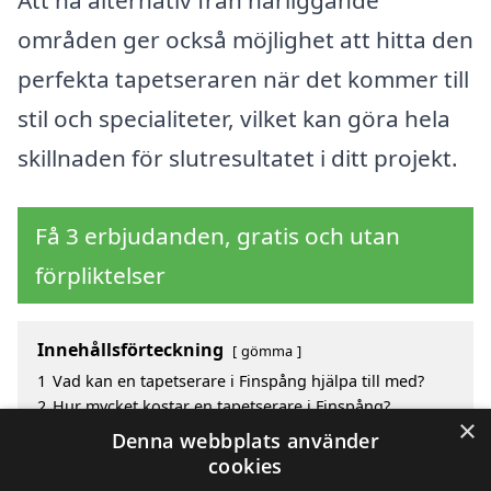
områden ger också möjlighet att hitta den
perfekta tapetseraren när det kommer till
stil och specialiteter, vilket kan göra hela
skillnaden för slutresultatet i ditt projekt.
Få 3 erbjudanden, gratis och utan
förpliktelser
Innehållsförteckning
gömma
1
Vad kan en tapetserare i Finspång hjälpa till med?
2
Hur mycket kostar en tapetserare i Finspång?
×
3
Fördelar med att välja tapetserare i Finspång
Denna webbplats använder
4
Sök efter en skicklig tapetserare i de omgivande
cookies
städerna Finspång