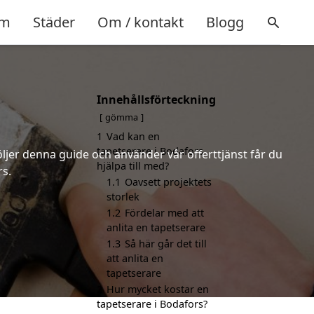
m
Städer
Om / kontakt
Blogg
Innehållsförteckning
gömma
1
Vad kan en
tapetserare i Bodafors
öljer denna guide och använder vår offerttjänst får du
hjälpa till med?
rs.
1.1
Oavsett projektets
storlek
1.2
Fördelar med att
anlita en tapetserare
1.3
Så här går det till
att anlita en
tapetserare
2
Hur mycket kostar en
tapetserare i Bodafors?