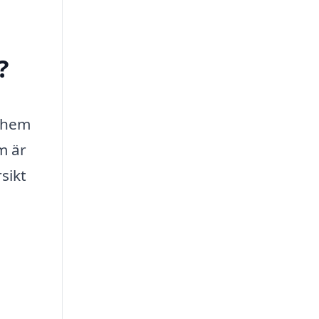
?
t hem
m är
sikt