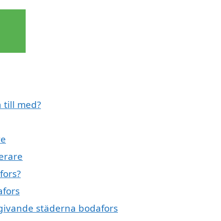
 till med?
re
serare
fors?
afors
omgivande städerna bodafors