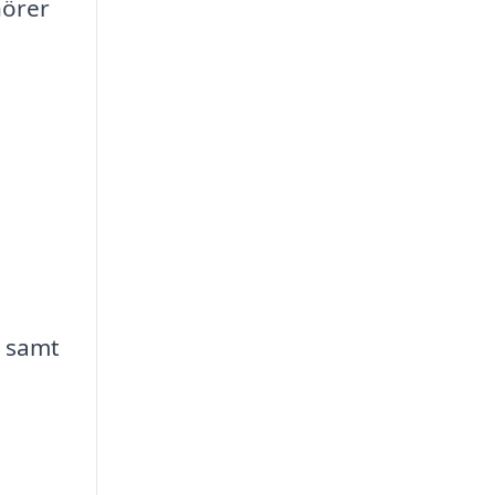
nörer
, samt