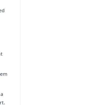
ed
at
lem
ga
rt.