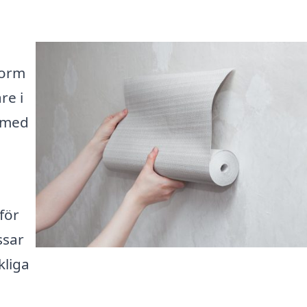
form
re i
 med
för
ssar
kliga