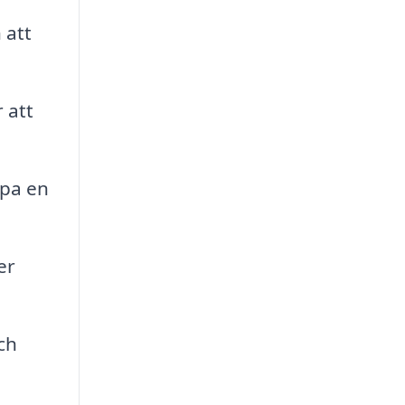
 att
 att
apa en
er
ch