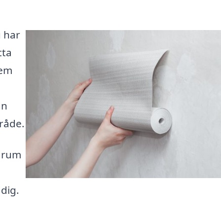
u har
tta
hem
ån
mråde.
t rum
 dig.