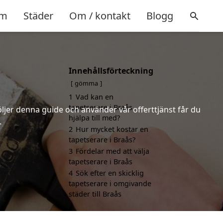
m
Städer
Om / kontakt
Blogg
Innehållsförteckning
gömma
1
Vad kan en
tapetserare i Braås
öljer denna guide och använder vår offerttjänst får du
hjälpa till med?
.
2
Hur mycket kostar en
tapetserare i Braås?
3
Fördelar med att välja
tapetserare i Braås
4
Sök efter en skicklig
tapetserare i omgivande
städer till Braås