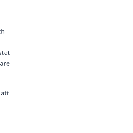
ch
atet
rare
 att