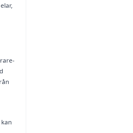
elar,
erare-
ad
från
, kan