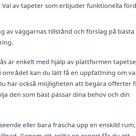
:
Val av tapeter som erbjuder funktionella förd
g av väggarnas tillstånd och förslag på bästa
ring.
raås är enkelt med hjälp av plattformen tapets
 i området kan du lätt få en uppfattning om v
 Du har också möjligheten att begära offerter 
välja den som bäst passar dina behov och din
utseende eller bara fräscha upp en enskild rum
illnad. Genom att anlita en expert får du ett