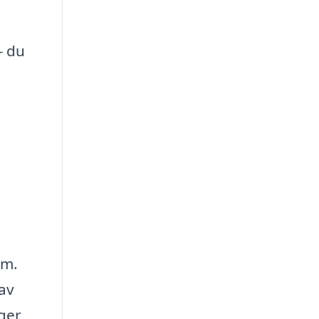
– du
em.
 av
gger