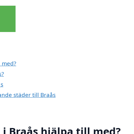
ll med?
s?
ås
ande städer till Braås
i Braås hjälpa till med?