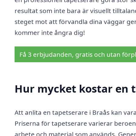
resultat som inte bara är visuellt tilltal
steget mot att förvandla dina väggar ge
kommer inte ångra dig!
Få 3 erbjudanden, gratis och utan förpl
Hur mycket kostar en t
Att anlita en tapetserare i Braås kan var
Priserna för tapetserare varierar beroend
arbete och material som används. Generel