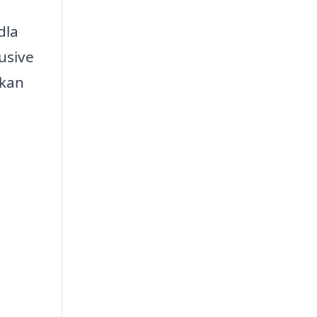
dla
lusive
 kan