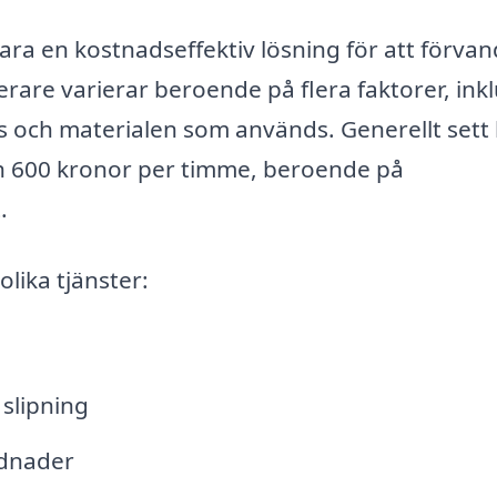
vara en kostnadseffektiv lösning för att förvan
serare varierar beroende på flera faktorer, ink
s och materialen som används. Generellt sett
ch 600 kronor per timme, beroende på
.
lika tjänster:
slipning
ädnader