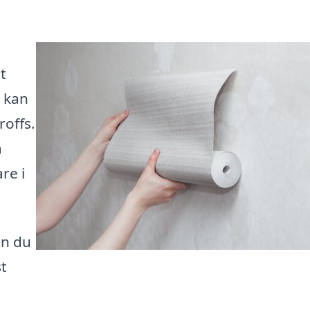
t
e kan
roffs.
å
re i
an du
t