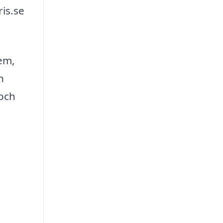
is.se
hem,
n
 och