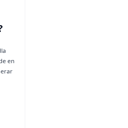
?
dla
 de en
nerar