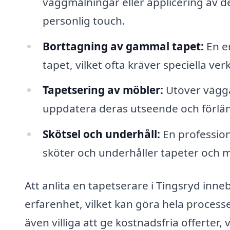
väggmålningar eller applicering av de
personlig touch.
Borttagning av gammal tapet:
En e
tapet, vilket ofta kräver speciella ve
Tapetsering av möbler:
Utöver vägga
uppdatera deras utseende och förlän
Skötsel och underhåll:
En profession
sköter och underhåller tapeter och må
Att anlita en tapetserare i Tingsryd inneb
erfarenhet, vilket kan göra hela process
även villiga att ge kostnadsfria offerter, 