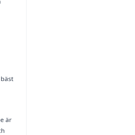
h
 bäst
e är
ch