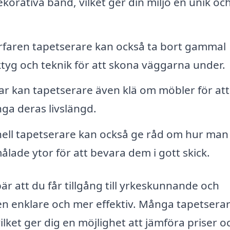
korativa band, vilket ger din miljö en unik oc
rfaren tapetserare kan också ta bort gammal
rktyg och teknik för att skona väggarna under.
r kan tapetserare även klä om möbler för att
ga deras livslängd.
ell tapetserare kan också ge råd om hur man
lade ytor för att bevara dem i gott skick.
är att du får tillgång till yrkeskunnande och
en enklare och mer effektiv. Många tapetserar
vilket ger dig en möjlighet att jämföra priser o