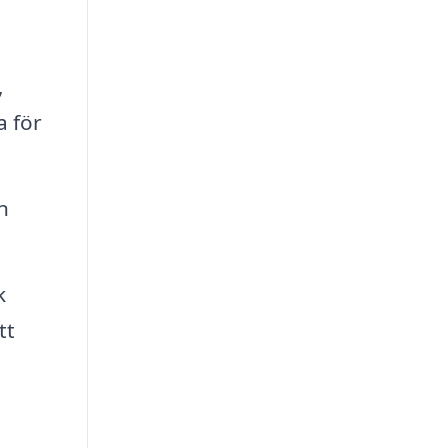
.
,
a för
n
k
tt