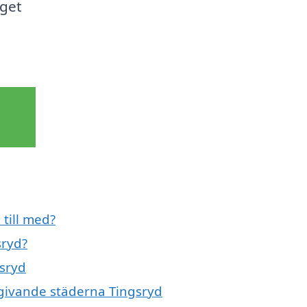
eget
 till med?
sryd?
gsryd
omgivande städerna Tingsryd