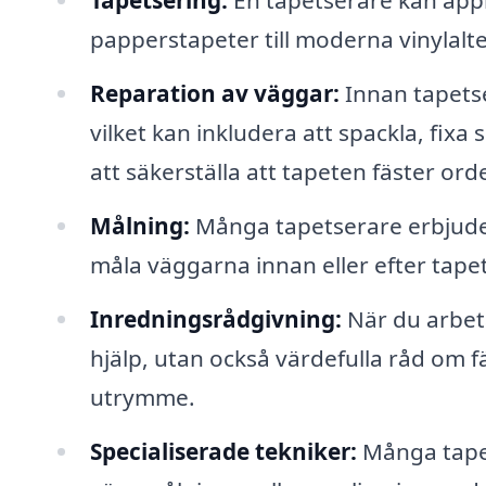
Tapetsering:
En tapetserare kan appli
papperstapeter till moderna vinylalte
Reparation av väggar:
Innan tapets
vilket kan inkludera att spackla, fixa
att säkerställa att tapeten fäster orde
Målning:
Många tapetserare erbjuder 
måla väggarna innan eller efter tapet
Inredningsrådgivning:
När du arbeta
hjälp, utan också värdefulla råd om 
utrymme.
Specialiserade tekniker:
Många tapet