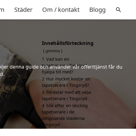
m
Städer
Om / kontakt
Blogg
Innehållsförteckning
gömma
1
Vad kan en
tapetserare i Tingsryd
öljer denna guide och använder vår offerttjänst får du
hjälpa till med?
d.
2
Hur mycket kostar en
tapetserare i Tingsryd?
3
Fördelar med att välja
tapetserare i Tingsryd
4
Sök efter en skicklig
tapetserare i de
omgivande städerna
Tingsryd