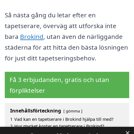
Så nästa gång du letar efter en
tapetserare, överväg att utforska inte
bara
Brokind
, utan även de närliggande
städerna för att hitta den bästa lösningen
för just ditt tapetseringsbehov.
Få 3 erbjudanden, gratis och utan
förpliktelser
Innehållsförteckning
gömma
1
Vad kan en tapetserare i Brokind hjälpa till med?
2
Hur mycket kostar en tapetserare i Brokind?
×
3
Fördelar med att välja tapetserare i Brokind