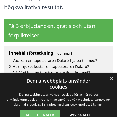
högkvalitativa resultat.
Få 3 erbjudanden, gratis och utan
förpliktelser
Innehållsförteckning
gömma
1
Vad kan en tapetserare i Dalarö hjälpa till med?
2
Hur mycket kostar en tapetserare i Dalarö?
2.1
Vad kan en tapetserare hjälpa dig med?
×
3
Fördelar med att välja tapetserare i Dalarö
Denna webbplats använder
4
Sök efter en skicklig tapetserare i de omgivande
cookies
städerna Dalarö
Denna webbplats använder cookies för att förbättra
användarupplevelsen. Genom att använda vår webbplats samtycker
du till alla cookies i enlighet med vår cookiepolicy.
Läs mer
Copyright 2026 - Pilanto Aps
ACCEPTERA ALLA
AVVISA ALLT