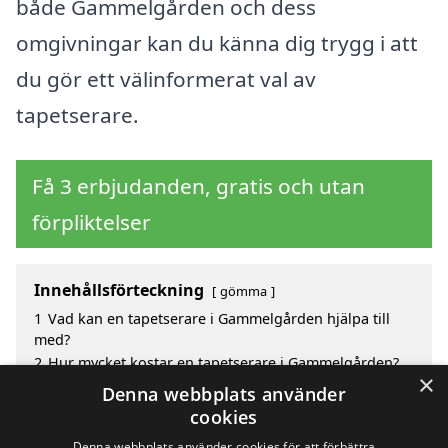
både Gammelgården och dess
omgivningar kan du känna dig trygg i att
du gör ett välinformerat val av
tapetserare.
Få 3 erbjudanden, gratis och utan
förpliktelser
Innehållsförteckning
gömma
1
Vad kan en tapetserare i Gammelgården hjälpa till
med?
2
Hur mycket kostar en tapetserare i Gammelgården?
×
3
Fördelar med att välja tapetserare i Gammelgården
Denna webbplats använder
4
Sök efter en skicklig tapetserare i de omgivande
cookies
städerna Gammelgården
Denna webbplats använder cookies för att förbättra