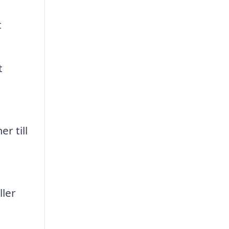
t
t
r till
ller