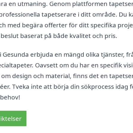
 vara en utmaning. Genom plattformen tapetse
 professionella tapetserare i ditt område. Du 
och med begära offerter för ditt specifika proje
 beslut baserat på både kvalitet och pris.
 Gesunda erbjuda en mängd olika tjänster, fr
pecialtapeter. Oavsett om du har en specifik vis
ng om design och material, finns det en tapetse
éer. Tveka inte att börja din sökprocess idag f
 behov!
iktelser