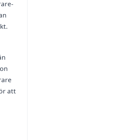
rare-
kan
kt.
ån
ion
rare
ör att