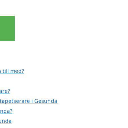
 till med?
are?
n tapetserare i Gesunda
unda?
sunda