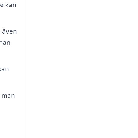
re kan
 även
nnan
kan
r man