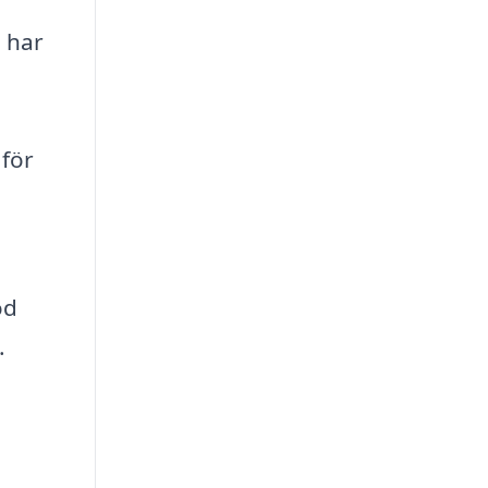
a har
 för
od
.