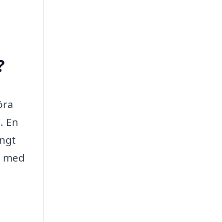
?
öra
. En
ångt
l med