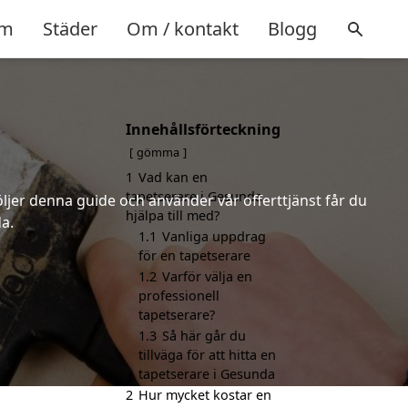
m
Städer
Om / kontakt
Blogg
Innehållsförteckning
gömma
1
Vad kan en
tapetserare i Gesunda
öljer denna guide och använder vår offerttjänst får du
hjälpa till med?
a.
1.1
Vanliga uppdrag
för en tapetserare
1.2
Varför välja en
professionell
tapetserare?
1.3
Så här går du
tillväga för att hitta en
tapetserare i Gesunda
2
Hur mycket kostar en