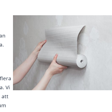
kan
a.
flera
a. Vi
 att
rum