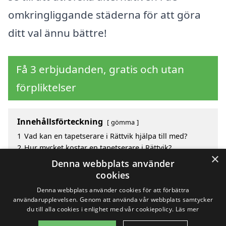
omkringliggande städerna för att göra
ditt val ännu bättre!
Få 3 erbjudanden, gratis och utan
förpliktelser
Innehållsförteckning
gömma
1
Vad kan en tapetserare i Rättvik hjälpa till med?
2
Hur mycket kostar en tapetserare i Rättvik?
×
3
Fördelar med att välja tapetserare i Rättvik
Denna webbplats använder
4
Sök efter en skicklig tapetserare i de omgivande
cookies
städerna till Rättvik
Denna webbplats använder cookies för att förbättra
användarupplevelsen. Genom att använda vår webbplats samtycker
du till alla cookies i enlighet med vår cookiepolicy.
Läs mer