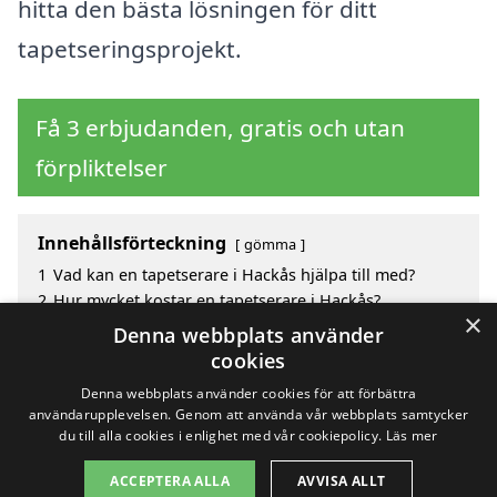
hitta den bästa lösningen för ditt
tapetseringsprojekt.
Få 3 erbjudanden, gratis och utan
förpliktelser
Innehållsförteckning
gömma
1
Vad kan en tapetserare i Hackås hjälpa till med?
2
Hur mycket kostar en tapetserare i Hackås?
×
3
Fördelar med att välja tapetserare i Hackås
Denna webbplats använder
4
Sök efter en skicklig tapetserare i de omgivande
cookies
städerna Hackås
Denna webbplats använder cookies för att förbättra
användarupplevelsen. Genom att använda vår webbplats samtycker
du till alla cookies i enlighet med vår cookiepolicy.
Läs mer
Copyright 2026 - Pilanto Aps
ACCEPTERA ALLA
AVVISA ALLT