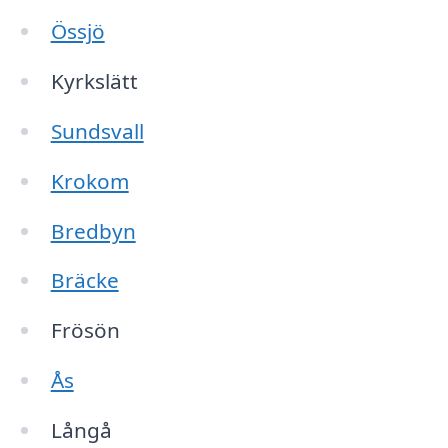
Össjö
Kyrkslätt
Sundsvall
Krokom
Bredbyn
Bräcke
Frösön
Ås
Långå