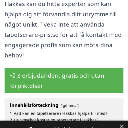
Hakkas kan du hitta experter som kan
hjälpa dig att förvandla ditt utrymme till
något unikt. Tveka inte att använda
tapetserare-pris.se för att få kontakt med
engagerade proffs som kan möta dina
behov!
Få 3 erbjudanden, gratis och utan
förpliktelser
Innehållsförteckning
gömma
1
Vad kan en tapetserare i Hakkas hjälpa till med?
2
Hur mycket kostar en tapetserare i Hakkas?
×
3
Fördelar med att välja tapetserare i Hakkas