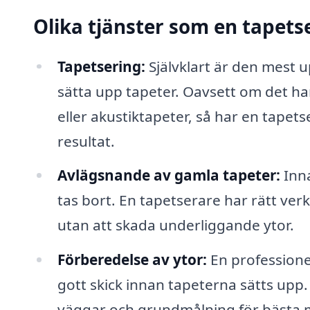
Olika tjänster som en tapets
Tapetsering:
Självklart är den mest 
sätta upp tapeter. Oavsett om det ha
eller akustiktapeter, så har en tapets
resultat.
Avlägsnande av gamla tapeter:
Inna
tas bort. En tapetserare har rätt ver
utan att skada underliggande ytor.
Förberedelse av ytor:
En professionel
gott skick innan tapeterna sätts upp. 
väggar och grundmålning för bästa mö