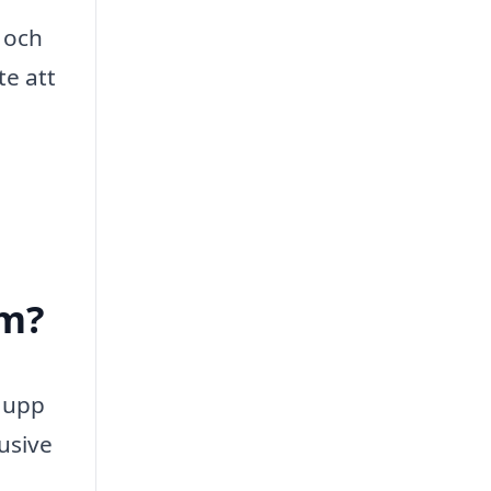
 och
te att
lm?
a upp
lusive