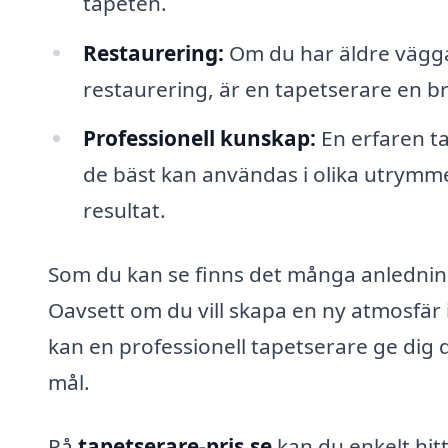
tapeten.
Restaurering:
Om du har äldre vägga
restaurering, är en tapetserare en bra 
Professionell kunskap:
En erfaren t
de bäst kan användas i olika utrymmen
resultat.
Som du kan se finns det många anledning
Oavsett om du vill skapa en ny atmosfär i
kan en professionell tapetserare ge dig 
mål.
På
tapetserare-pris.se
kan du enkelt hitt