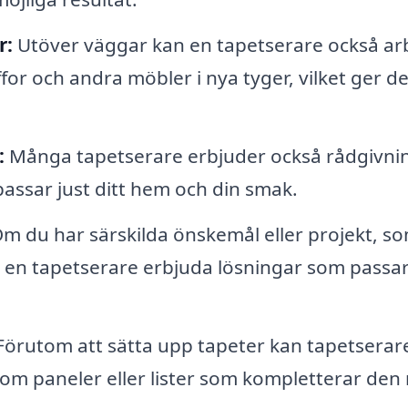
r:
Utöver väggar kan en tapetserare också ar
for och andra möbler i nya tyger, vilket ger 
:
Många tapetserare erbjuder också rådgivni
passar just ditt hem och din smak.
m du har särskilda önskemål eller projekt, so
n en tapetserare erbjuda lösningar som passar
örutom att sätta upp tapeter kan tapetserar
som paneler eller lister som kompletterar den