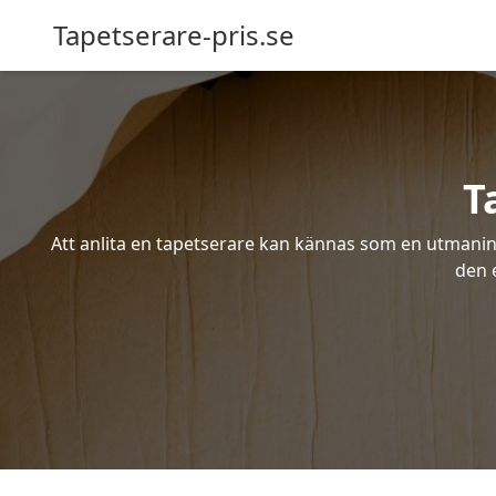
Tapetserare-pris.se
T
Att anlita en tapetserare kan kännas som en utmaning 
den 