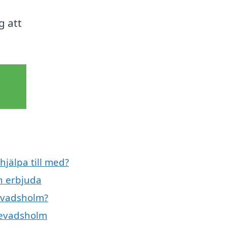
g att
jälpa till med?
n erbjuda
levadsholm?
llevadsholm