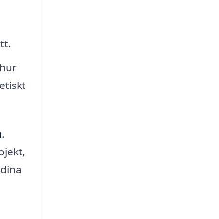
tt.
 hur
etiskt
m
.
ojekt,
 dina