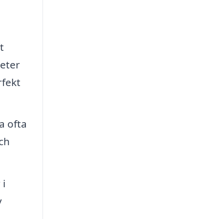
t
peter
rfekt
a ofta
och
 i
v