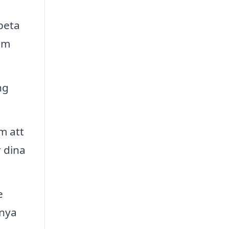
beta
dem
ng
m att
 dina
e
 nya