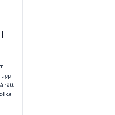
l
tt
a upp
å rätt
olika