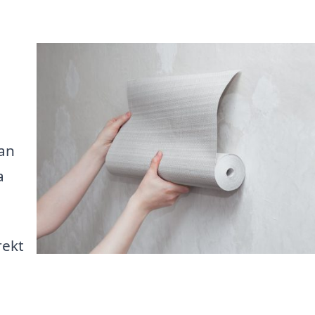
kan
a
rekt