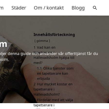
m
Städer
Om / kontakt
Blogg
Innehållsförteckning
lm
gömma
1
Vad kan en
tapetserare i
öljer denna guide och använder vår offerttjänst får du
Hällevadsholm hjälpa till
holm.
med?
1.1
Olika tjänster som
en tapetserare kan
erbjuda
2
Hur mycket kostar en
tapetserare i
Hällevadsholm?
3
Fördelar med att välja
tapetserare i