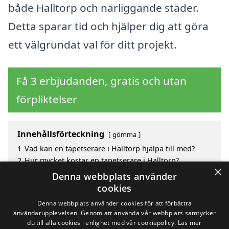
både Halltorp och närliggande städer.
Detta sparar tid och hjälper dig att göra
ett välgrundat val för ditt projekt.
Få 3 erbjudanden, gratis och utan
förpliktelser
Innehållsförteckning
gömma
1
Vad kan en tapetserare i Halltorp hjälpa till med?
2
Hur mycket kostar en tapetserare i Halltorp?
×
3
Fördelar med att välja tapetserare i Halltorp
Denna webbplats använder
4
Sök efter en skicklig tapetserare i de omgivande
cookies
städerna Halltorp
Denna webbplats använder cookies för att förbättra
användarupplevelsen. Genom att använda vår webbplats samtycker
du till alla cookies i enlighet med vår cookiepolicy.
Läs mer