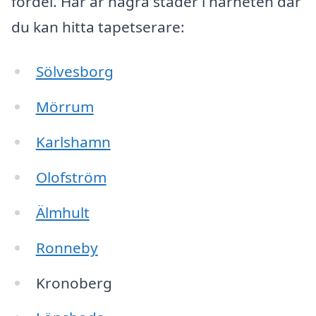
fördel. Här är några städer i närheten där
du kan hitta tapetserare:
Sölvesborg
Mörrum
Karlshamn
Olofström
Älmhult
Ronneby
Kronoberg