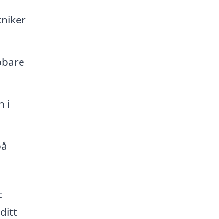
kniker
bbare
h i
på
t
ditt