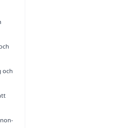
h
 och
g och
tt
 non-