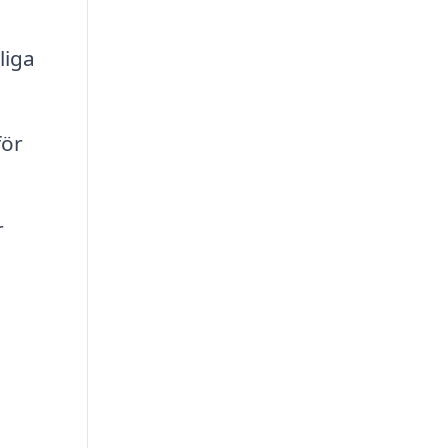
liga
för
r