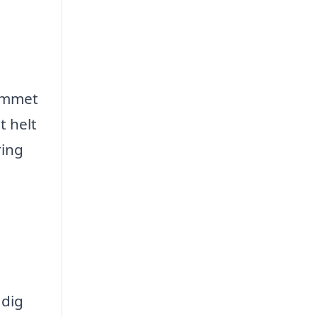
hemmet
t helt
ring
 dig