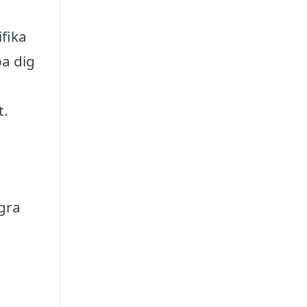
ifika
pa dig
t.
ågra