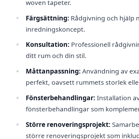
woven tapeter.
Färgsättning:
Rådgivning och hjälp m
inredningskoncept.
Konsultation:
Professionell rådgivni
ditt rum och din stil.
Måttanpassning:
Användning av exak
perfekt, oavsett rummets storlek elle
Fönsterbehandlingar:
Installation a
fönsterbehandlingar som komplement 
Större renoveringsprojekt:
Samarbet
större renoveringsprojekt som inklud