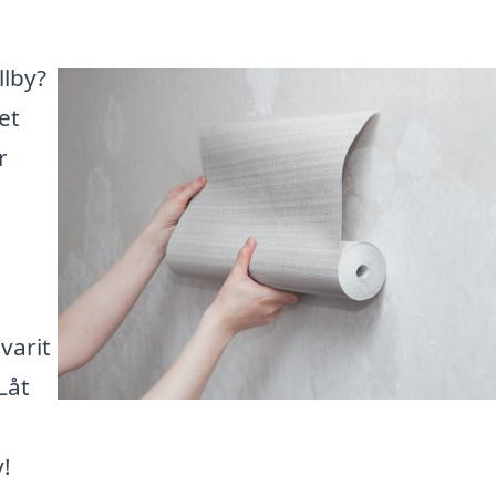
llby?
et
r
varit
Låt
!