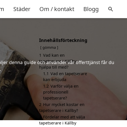
m
Städer
Om / kontakt
Blogg
Innehållsförteckning
gömma
1
Vad kan en
tapetserare i Källby
öljer denna guide och använder vår offerttjänst får du
hjälpa till med?
.
1.1
Vad en tapetserare
kan erbjuda
1.2
Varför välja en
professionell
tapetserare?
2
Hur mycket kostar en
tapetserare i Källby?
3
Fördelar med att välja
tapetserare i Källby