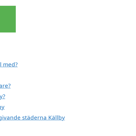
ll med?
are?
y?
by
mgivande städerna Källby