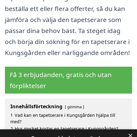
beställa ett eller flera offerter, så du kan
jämföra och välja den tapetserare som
passar dina behov bäst. Ta steget idag
och börja din sökning för en tapetserare i
Kungsgården eller närliggande områden!
Få 3 erbjudanden, gratis och utan
förpliktelser
Innehållsförteckning
gömma
1
Vad kan en tapetserare i Kungsgården hjälpa till
med?
2
Hur mycket kostar en tapetserare i Kungsgården?
×
3
Fördelar med att välja tapetserare i Kungsgården