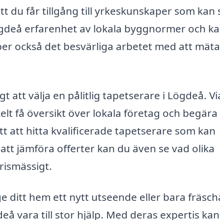
tt du får tillgång till yrkeskunskaper som kan
Lögdeå erfarenhet av lokala byggnormer och k
pper också det besvärliga arbetet med att mäta
igt att välja en pålitlig tapetserare i Lögdeå. Vi
elt få översikt över lokala företag och begära
ätt att hitta kvalificerade tapetserare som kan
m att jämföra offerter kan du även se vad olika
rismässigt.
e ditt hem ett nytt utseende eller bara fräsc
eå vara till stor hjälp. Med deras expertis ka