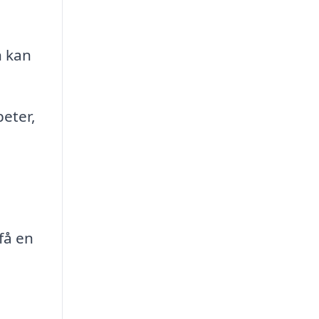
h kan
eter,
få en