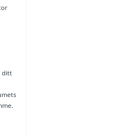
tor
 ditt
rumets
imme.