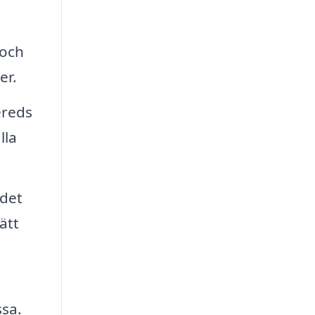
 och
er.
ereds
lla
 det
ätt
ssa.