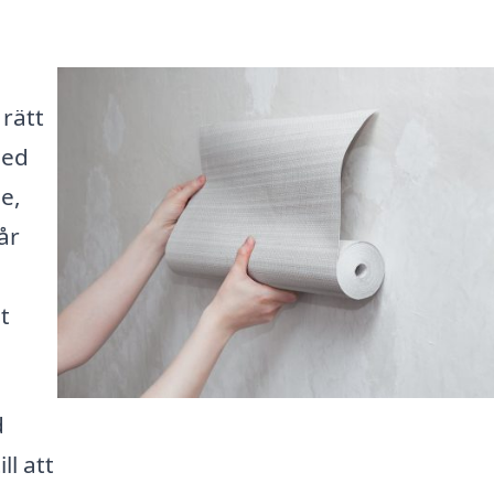
 rätt
med
e,
år
t
d
ll att