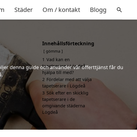
m
Städer
Om / kontakt
Blogg
Innehållsförteckning
gömma
1
Vad kan en
tapetserare i Lögdeå
öljer denna guide och använder vår offerttjänst får du
hjälpa till med?
å.
2
Fördelar med att välja
tapetserare i Lögdeå
3
Sök efter en skicklig
tapetserare i de
omgivande städerna
Lögdeå