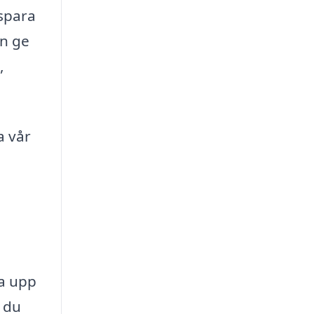
 spara
an ge
,
a vår
ha upp
n du