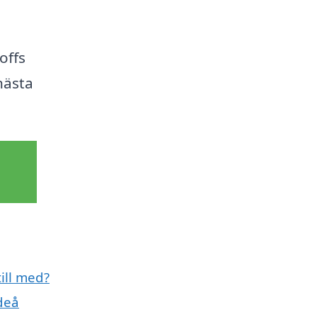
offs
 nästa
ill med?
deå