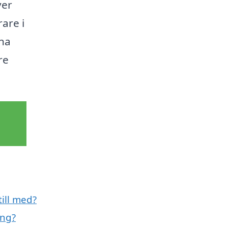
ver
rare i
ina
re
ill med?
ung?