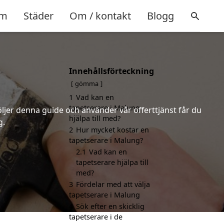
m
Städer
Om / kontakt
Blogg
Innehållsförteckning
gömma
1
Vad kan en
tapetserare i Malung
öljer denna guide och använder vår offerttjänst får du
hjälpa till med?
g.
2
Hur mycket kostar en
tapetserare i Malung?
2.1
Vad kan en
tapetserare hjälpa till
med?
3
Fördelar med att välja
tapetserare i Malung
4
Sök efter en skicklig
tapetserare i de