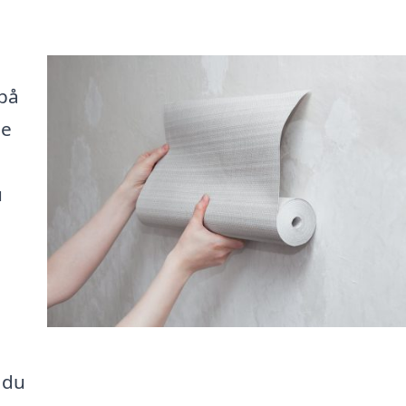
 på
de
u
 du