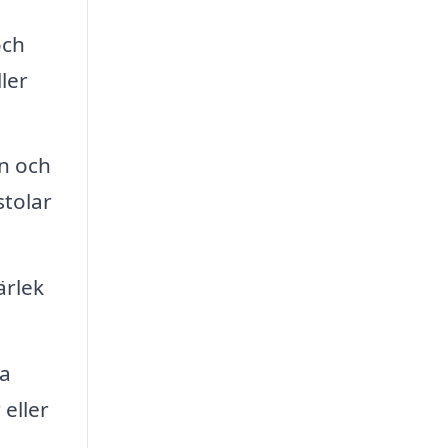
och
ler
on och
stolar
ärlek
a
eller