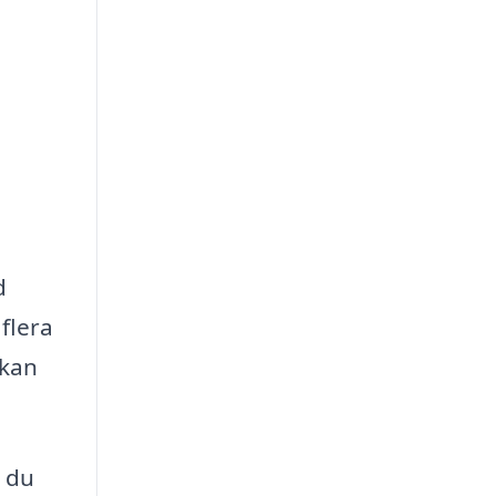
d
flera
 kan
m du