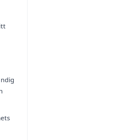
tt
ändig
n
ets