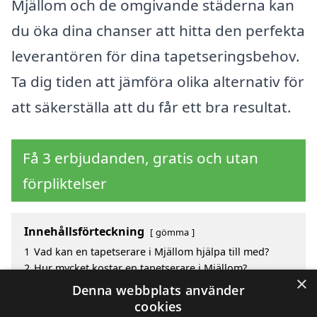
Mjällom och de omgivande städerna kan
du öka dina chanser att hitta den perfekta
leverantören för dina tapetseringsbehov.
Ta dig tiden att jämföra olika alternativ för
att säkerställa att du får ett bra resultat.
Få 3 erbjudanden, gratis och utan
förpliktelser
Innehållsförteckning
gömma
1
Vad kan en tapetserare i Mjällom hjälpa till med?
2
Hur mycket kostar en tapetserare i Mjällom?
×
3
Fördelar med att välja tapetserare i Mjällom
Denna webbplats använder
4
Sök efter en skicklig tapetserare i de omgivande
cookies
städerna Mjällom