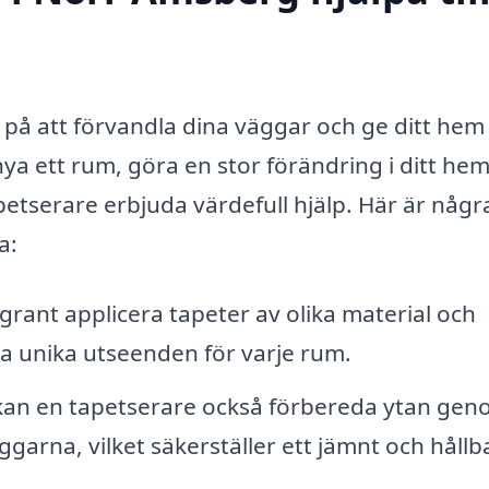
 på att förvandla dina väggar och ge ditt hem
nya ett rum, göra en stor förändring i ditt hem
etserare erbjuda värdefull hjälp. Här är någr
a:
rant applicera tapeter av olika material och
pa unika utseenden för varje rum.
kan en tapetserare också förbereda ytan gen
garna, vilket säkerställer ett jämnt och hållb