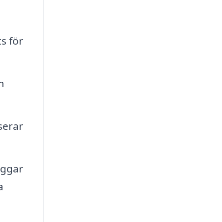
s för
m
serar
äggar
a