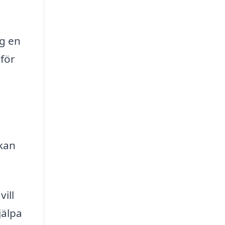
ig en
 för
 kan
ill
jälpa