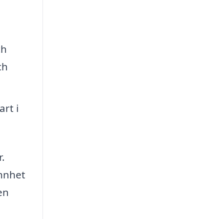
ch
ch
art i
.
annhet
en