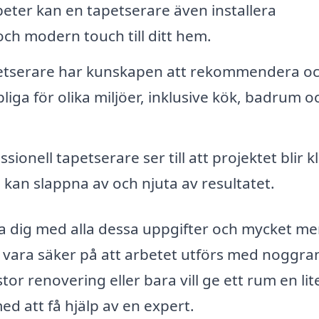
ter kan en tapetserare även installera
ch modern touch till ditt hem.
etserare har kunskapen att rekommendera o
pliga för olika miljöer, inklusive kök, badrum o
sionell tapetserare ser till att projektet blir kl
u kan slappna av och njuta av resultatet.
a dig med alla dessa uppgifter och mycket mer
u vara säker på att arbetet utförs med noggr
or renovering eller bara vill ge ett rum en lit
ed att få hjälp av en expert.