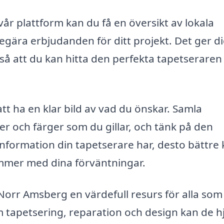
vår plattform kan du få en översikt av lokala
gära erbjudanden för ditt projekt. Det ger d
 så att du kan hitta den perfekta tapetseraren
 att ha en klar bild av vad du önskar. Samla
ter och färger som du gillar, och tänk på den
 information din tapetserare har, desto bättre
ämmer med dina förväntningar.
orr Amsberg en värdefull resurs för alla som v
m tapetsering, reparation och design kan de h