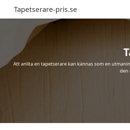
Tapetserare-pris.se
T
Att anlita en tapetserare kan kännas som en utmaning 
den 