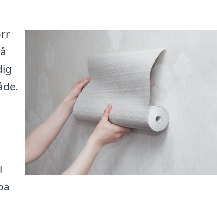
orr
På
dig
råde.
l
lpa