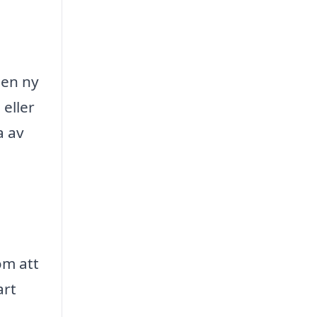
 en ny
 eller
a av
om att
art