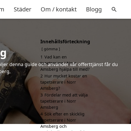
m
Städer
Om / kontakt
Blogg
Innehållsförteckning
rg
gömma
1
Vad kan en
tapetserare i Norr
öljer denna guide och använder vår offerttjänst får du
Amsberg hjälpa till med?
berg.
2
Hur mycket kostar en
tapetserare i Norr
Amsberg?
3
Fördelar med att välja
tapetserare i Norr
Amsberg
4
Sök efter en skicklig
tapetserare i Norr
Amsberg och