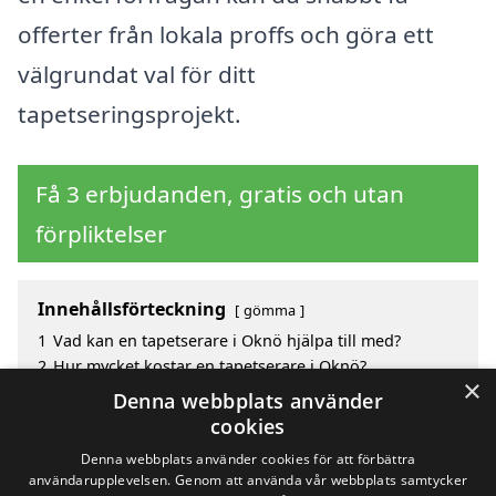
offerter från lokala proffs och göra ett
välgrundat val för ditt
tapetseringsprojekt.
Få 3 erbjudanden, gratis och utan
förpliktelser
Innehållsförteckning
gömma
1
Vad kan en tapetserare i Oknö hjälpa till med?
2
Hur mycket kostar en tapetserare i Oknö?
×
3
Fördelar med att välja tapetserare i Oknö
Denna webbplats använder
4
Sök efter en skicklig tapetserare i de omgivande
cookies
städerna kring Oknö
Denna webbplats använder cookies för att förbättra
användarupplevelsen. Genom att använda vår webbplats samtycker