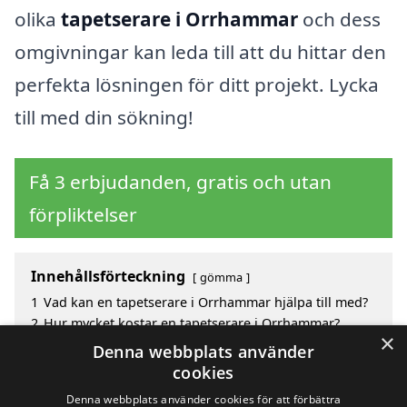
olika
tapetserare i Orrhammar
och dess
omgivningar kan leda till att du hittar den
perfekta lösningen för ditt projekt. Lycka
till med din sökning!
Få 3 erbjudanden, gratis och utan
förpliktelser
Innehållsförteckning
gömma
1
Vad kan en tapetserare i Orrhammar hjälpa till med?
2
Hur mycket kostar en tapetserare i Orrhammar?
×
3
Fördelar med att välja tapetserare i Orrhammar
Denna webbplats använder
4
Sök efter en skicklig tapetserare i de omgivande
cookies
städerna Orrhammar
Denna webbplats använder cookies för att förbättra