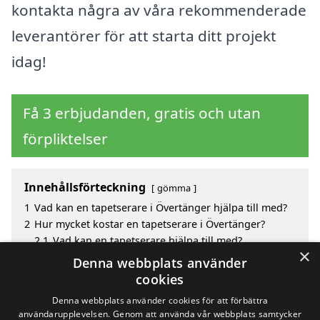
kontakta några av våra rekommenderade
leverantörer för att starta ditt projekt
idag!
Få 3 erbjudanden, gratis och utan
förpliktelser
Innehållsförteckning
gömma
1
Vad kan en tapetserare i Övertänger hjälpa till med?
2
Hur mycket kostar en tapetserare i Övertänger?
2.1
Vad kan en tapetserare hjälpa till med?
×
3
Fördelar med att välja tapetserare i Övertänger
Denna webbplats använder
4
Sök efter en skicklig tapetserare i de omgivande
cookies
städerna Övertänger
Denna webbplats använder cookies för att förbättra
användarupplevelsen. Genom att använda vår webbplats samtycker