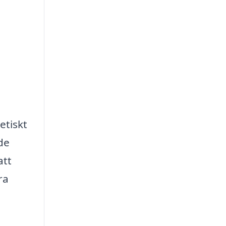
etiskt
de
att
ra