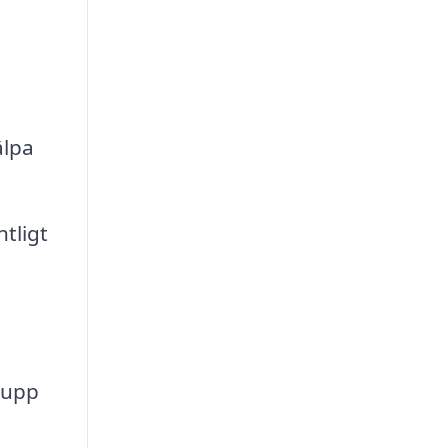
älpa
tligt
 upp