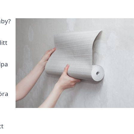
åby?
itt
lpa
öra
tt