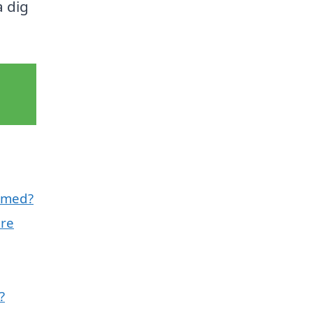
a dig
l med?
are
?