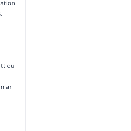
tation
.
att du
n är