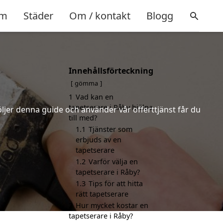
m
Städer
Om / kontakt
Blogg
Innehållsförteckning
gömma
1
Vad kan en
tapetserare i Råby hjälpa
öljer denna guide och använder vår offerttjänst får du
till med?
1.1
Tjänster som
erbjuds av en
tapetserare
1.2
Varför välja en
tapetserare i Råby?
1.3
Tips för att hitta
rätt tapetserare
2
Hur mycket kostar en
tapetserare i Råby?