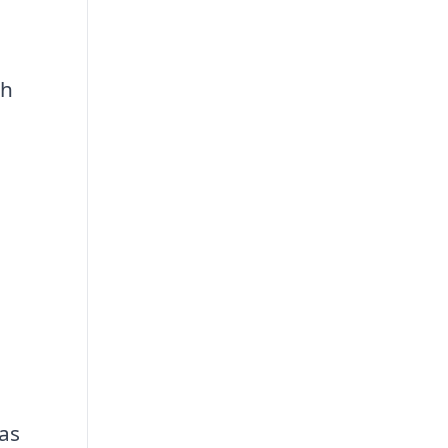
ch
as