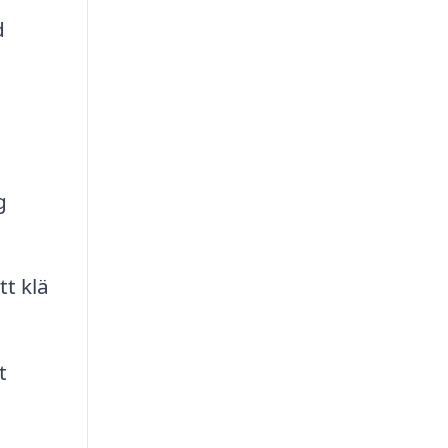
d
g
t klä
t