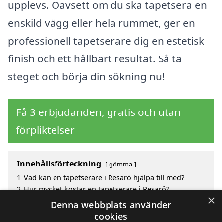
upplevs. Oavsett om du ska tapetsera en
enskild vägg eller hela rummet, ger en
professionell tapetserare dig en estetisk
finish och ett hållbart resultat. Så ta
steget och börja din sökning nu!
Få 3 erbjudanden, gratis och utan
förpliktelser
Innehållsförteckning
gömma
1
Vad kan en tapetserare i Resarö hjälpa till med?
2
Hur mycket kostar en tapetserare i Resarö?
×
3
Fördelar med att välja tapetserare i Resarö
Denna webbplats använder
4
Sök efter en skicklig tapetserare i de omgivande
cookies