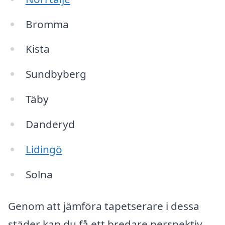
Bromma
Kista
Sundbyberg
Täby
Danderyd
Lidingö
Solna
Genom att jämföra tapetserare i dessa
städer kan du få ett bredare perspektiv