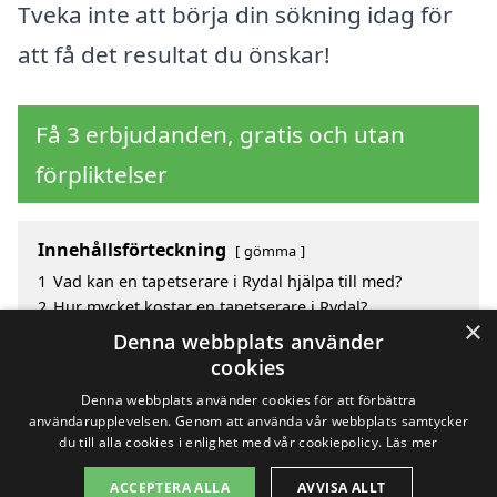
Tveka inte att börja din sökning idag för
att få det resultat du önskar!
Få 3 erbjudanden, gratis och utan
förpliktelser
Innehållsförteckning
gömma
1
Vad kan en tapetserare i Rydal hjälpa till med?
2
Hur mycket kostar en tapetserare i Rydal?
×
3
Fördelar med att välja tapetserare i Rydal
Denna webbplats använder
4
Sök efter en skicklig tapetserare i de omgivande
cookies
städerna Rydal
Denna webbplats använder cookies för att förbättra
användarupplevelsen. Genom att använda vår webbplats samtycker
du till alla cookies i enlighet med vår cookiepolicy.
Läs mer
Copyright 2026 - Pilanto Aps
ACCEPTERA ALLA
AVVISA ALLT