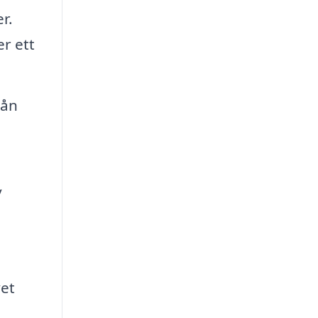
r.
er ett
rån
v
vet