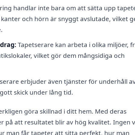
ing handlar inte bara om att sätta upp tapete
la kanter och hörn är snyggt avslutade, vilket g
.
drag:
Tapetserare kan arbeta i olika miljöer, f
utikslokaler, vilket gör dem mångsidiga och
serare erbjuder även tjänster för underhåll a
 gott skick under lång tid.
verkligen göra skillnad i ditt hem. Med deras
 på att resultatet blir av hög kvalitet. Ingen 
ur man får tapeter att sitta perfekt, hur man