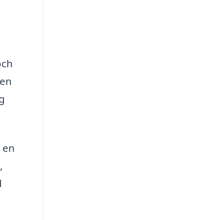
och
den
ng
d en
,
d