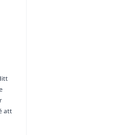
itt
e
r
é att