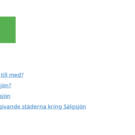
till med?
sjön?
sjön
mgivande städerna kring Sälgsjön