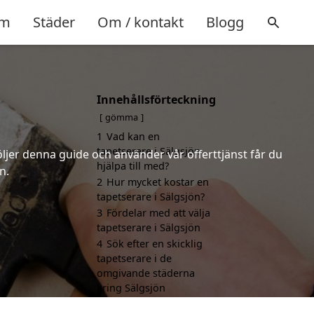
m
Städer
Om / kontakt
Blogg
Innehållsförteckning
gömma
1
Vad kan en
tapetserare i Sälgsjön
öljer denna guide och använder vår offerttjänst får du
hjälpa till med?
n.
2
Hur mycket kostar en
tapetserare i Sälgsjön?
3
Fördelar med att välja
tapetserare i Sälgsjön
4
Sök efter en skicklig
tapetserare i de
omgivande städerna
kring Sälgsjön