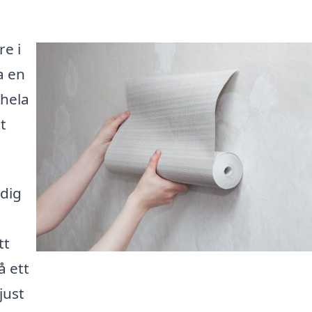
re i
a en
 hela
t
idig
tt
å ett
just