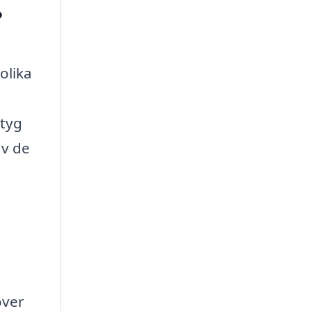
?
olika
ktyg
av de
över