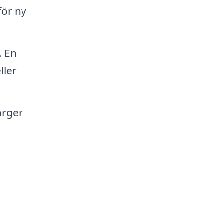
för ny
. En
ller
ärger