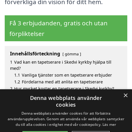
förverkliga din vision för ditt hem.
Få 3 erbjudanden, gratis och utan
förpliktelser
Innehållsförteckning
gömma
1
Vad kan en tapetserare i Skedvi kyrkby hjälpa till
med?
1.1
Vanliga tjänster som en tapetserare erbjuder
1.2
Fördelarna med att anlita en tapetserare
2
Hur mycket kostar en tapetserare i Skedvi kyrkby?
×
3
Fördelar med att välja tapetserare i Skedvi Kyrkby
Denna webbplats använder
4
Sök efter en skicklig tapetserare i de omgivande
cookies
städerna Skedvi kyrkby
Denna webbplats använder cookies för att förbättra
användarupplevelsen. Genom att använda vår webbplats samtycker
du till alla cookies i enlighet med vår cookiepolicy.
Läs mer