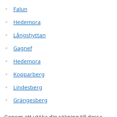
Falun
Hedemora
Långshyttan
Gagnef
Hedemora
Kopparberg
Lindesberg
Grängesberg
Genom att utöka din sökning till dessa