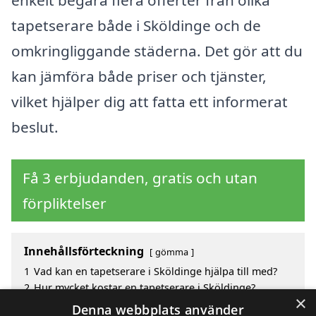
enkelt begära flera offerter från olika
tapetserare både i Sköldinge och de
omkringliggande städerna. Det gör att du
kan jämföra både priser och tjänster,
vilket hjälper dig att fatta ett informerat
beslut.
Få 3 erbjudanden, gratis och utan
förpliktelser
Innehållsförteckning
gömma
1
Vad kan en tapetserare i Sköldinge hjälpa till med?
2
Hur mycket kostar en tapetserare i Sköldinge?
×
3
Fördelar med att välja tapetserare i Sköldinge
Denna webbplats använder