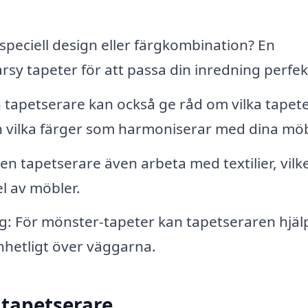
peciell design eller färgkombination? En
arsy tapeter för att passa din inredning perfek
 tapetserare kan också ge råd om vilka tapet
h vilka färger som harmoniserar med dina möb
 en tapetserare även arbeta med textilier, vilk
el av möbler.
För mönster-tapeter kan tapetseraren hjälpa
nhetligt över väggarna.
 tapetserare