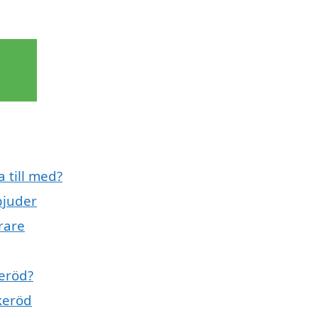
 till med?
bjuder
rare
keröd?
keröd