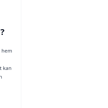
d?
tt hem
t kan
n