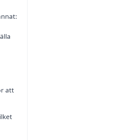
annat:
älla
a
r att
ilket