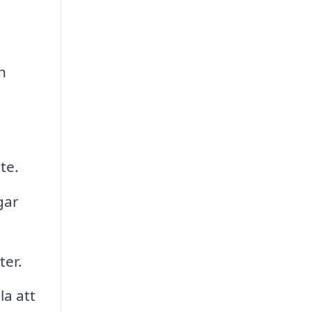
n
te.
gar
ter.
la att