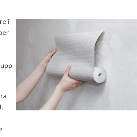
re i
per
a upp
ära
d,
e