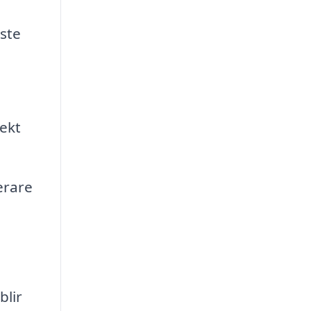
aste
ekt
erare
blir