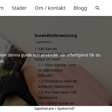
m
Städer
Om / kontakt
Blogg
Innehållsförteckning
gömma
1
Vad kan en
tapetserare i Spekeröd
öljer denna guide och använder vår offerttjänst får du
hjälpa till med?
öd.
1.1
Olika tjänster som
en tapetserare
erbjuder
1.2
Fördelarna med att
anlita en tapetserare
1.3
Hur man väljer rätt
tapetserare
2
Hur mycket kostar en
tapetserare i Spekeröd?