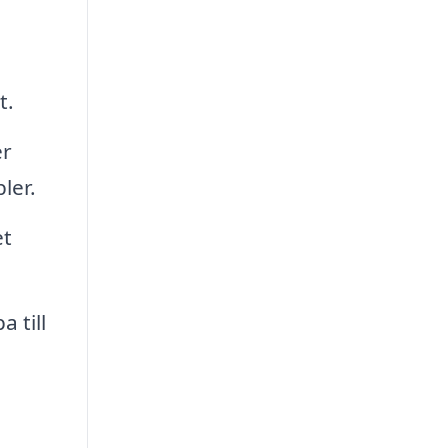
t.
er
ler.
et
 till