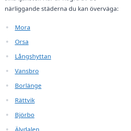
närliggande städerna du kan överväga:
Mora
Orsa
Långshyttan
Vansbro
Borlänge
Rättvik
Björbo
Älvdalen