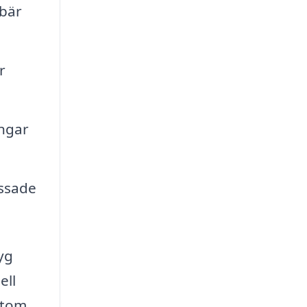
ebär
r
ingar
ssade
yg
ell
utom