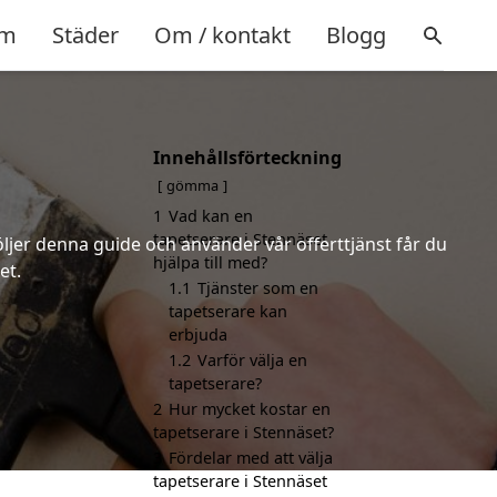
m
Städer
Om / kontakt
Blogg
Innehållsförteckning
gömma
1
Vad kan en
tapetserare i Stennäset
öljer denna guide och använder vår offerttjänst får du
hjälpa till med?
et.
1.1
Tjänster som en
tapetserare kan
erbjuda
1.2
Varför välja en
tapetserare?
2
Hur mycket kostar en
tapetserare i Stennäset?
3
Fördelar med att välja
tapetserare i Stennäset