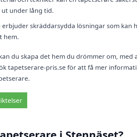
a ut under lång tid.
erbjuder skräddarsydda lösningar som kan h
tt hem.
t kan du skapa det hem du drömmer om, med a
sök tapetserare-pris.se för att få mer informat
apetserare.
iktelser
apetserare i Stennäset?