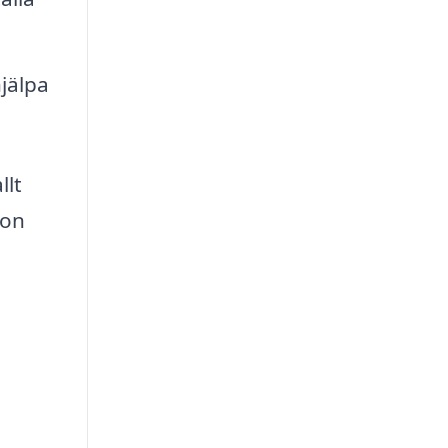
jälpa
llt
ion