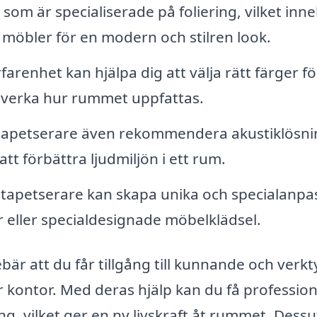
som är specialiserade på foliering, vilket inn
r möbler för en modern och stilren look.
renhet kan hjälpa dig att välja rätt färger fö
påverka hur rummet uppfattas.
en tapetserare även rekommendera akustiklösn
att förbättra ljudmiljön i ett rum.
apetserare kan skapa unika och specialanpa
 eller specialdesignade möbelklädsel.
ebär att du får tillgång till kunnande och verkt
er kontor. Med deras hjälp kan du få profession
g, vilket ger en ny livskraft åt rummet. Dess