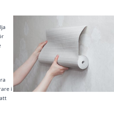
lja
ör
e
ära
are i
att