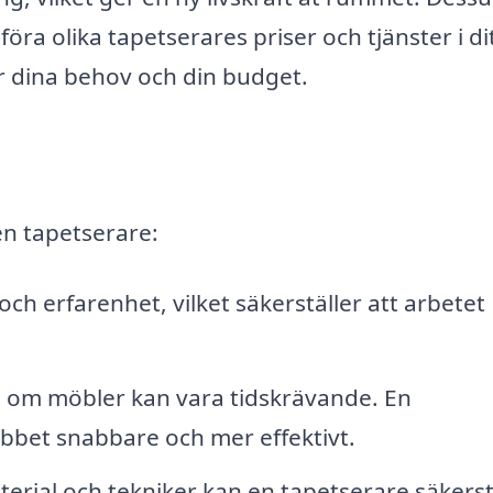
öra olika tapetserares priser och tjänster i di
r dina behov och din budget.
 en tapetserare:
ch erfarenhet, vilket säkerställer att arbetet
lä om möbler kan vara tidskrävande. En
obbet snabbare och mer effektivt.
rial och tekniker kan en tapetserare säkerst