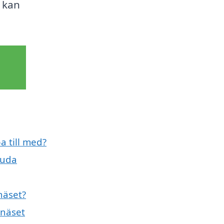
u kan
a till med?
juda
näset?
nnäset