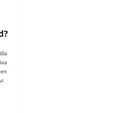
d?
dla
ixa
den
vi