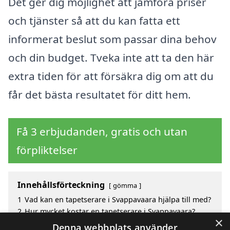
Det ger dig möjlighet att jämföra priser
och tjänster så att du kan fatta ett
informerat beslut som passar dina behov
och din budget. Tveka inte att ta den här
extra tiden för att försäkra dig om att du
får det bästa resultatet för ditt hem.
Få 3 erbjudanden, gratis och utan
förpliktelser
Innehållsförteckning
gömma
1
Vad kan en tapetserare i Svappavaara hjälpa till med?
2
Hur mycket kostar en tapetserare i Svappavaara?
×
3
Fördelar med att välja tapetserare i Svappavaara
Denna webbplats använder