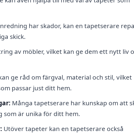
 kan även hjälpa till med val av tapeter som
inredning har skador, kan en tapetserare rep
iga skick.
ing av möbler, vilket kan ge dem ett nytt liv 
n ge råd om färgval, material och stil, vilket
som passar just ditt hem.
gar:
Många tapetserare har kunskap om att s
 som är unika för ditt hem.
:
Utöver tapeter kan en tapetserare också