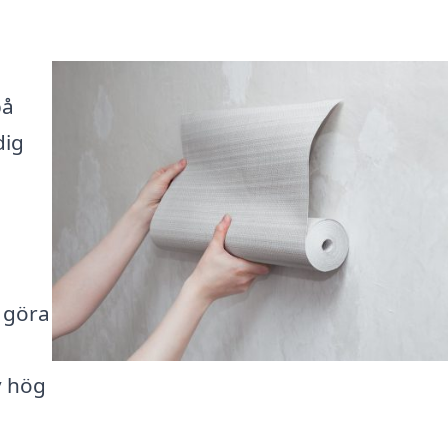
på
dig
n göra
v hög