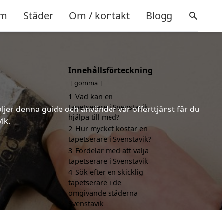
m
Städer
Om / kontakt
Blogg
Innehållsförteckning
gömma
1
Vad kan en
tapetserare i Svenstavik
öljer denna guide och använder vår offerttjänst får du
hjälpa till med?
ik.
2
Hur mycket kostar en
tapetserare i Svenstavik?
3
Fördelar med att välja
tapetserare i Svenstavik
4
Sök efter en skicklig
tapetserare i de
omgivande städerna
Svenstavik