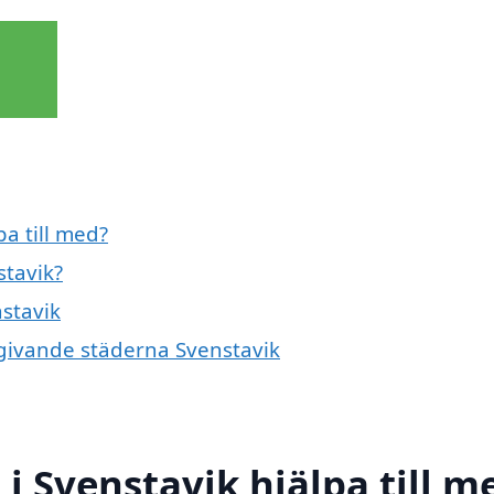
pa till med?
stavik?
nstavik
mgivande städerna Svenstavik
i Svenstavik hjälpa till m