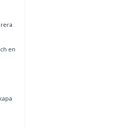
arera
och en
kapa