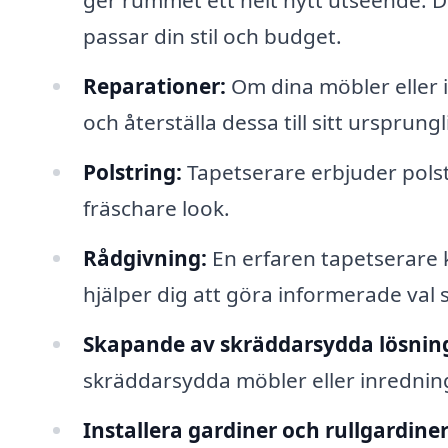
ger rummet ett helt nytt utseende. De
passar din stil och budget.
Reparationer:
Om dina möbler eller 
och återställa dessa till sitt ursprungl
Polstring:
Tapetserare erbjuder polstr
fräschare look.
Rådgivning:
En erfaren tapetserare ka
hjälper dig att göra informerade val 
Skapande av skräddarsydda lösnin
skräddarsydda möbler eller inredning
Installera gardiner och rullgardiner