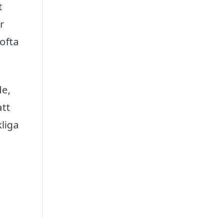
t
r
ofta
de,
att
kliga