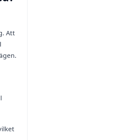
n
. Att
l
vägen.
l
ilket