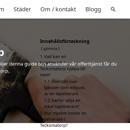
m
Städer
Om / kontakt
Blogg
Innehållsförteckning
p
gömma
1
Vad kan en
tapetserare i
öljer denna guide och använder vår offerttjänst får du
Teckomatorp hjälpa till
torp.
med?
1.1
Översikt över
tjänster som erbjuds
av en tapetserare
1.2
Varför välja en
lokal tapetserare?
2
Hur mycket kostar en
tapetserare i
Teckomatorp?