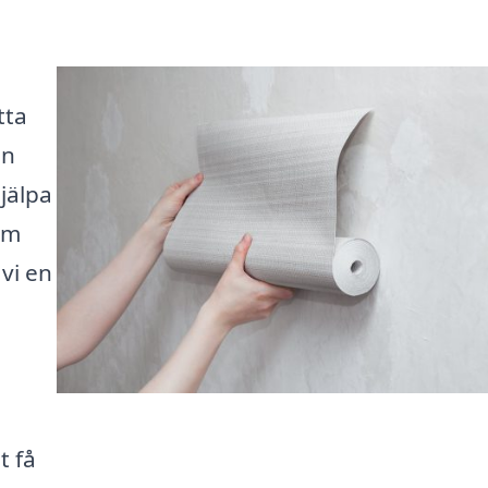
tta
an
jälpa
um
 vi en
t få