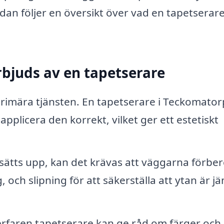
nedan följer en översikt över vad en tapetserar
rbjuds av en tapetserare
 primära tjänsten. En tapetserare i Teckomator
 applicera den korrekt, vilket ger ett estetiskt
sätts upp, kan det krävas att väggarna förber
 och slipning för att säkerställa att ytan är j
rfaren tapetserare kan ge råd om färger och