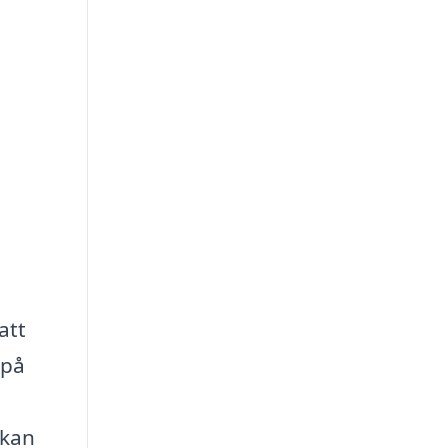
att
 på
 kan