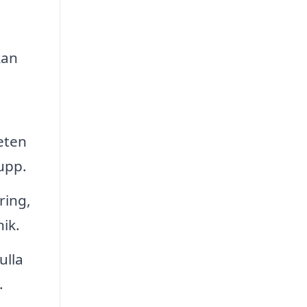
kan
eten
upp.
ring,
ik.
ulla
.