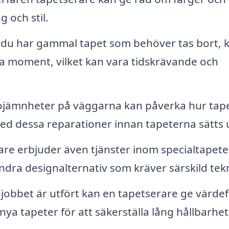
 och stil.
u har gammal tapet som behöver tas bort, 
ta moment, vilket kan vara tidskrävande och
 ojämnheter på väggarna kan påverka hur tap
l med dessa reparationer innan tapeterna sätts 
are erbjuder även tjänster inom specialtapete
andra designalternativ som kräver särskild tekn
 jobbet är utfört kan en tapetserare ge värdef
ya tapeter för att säkerställa lång hållbarhet