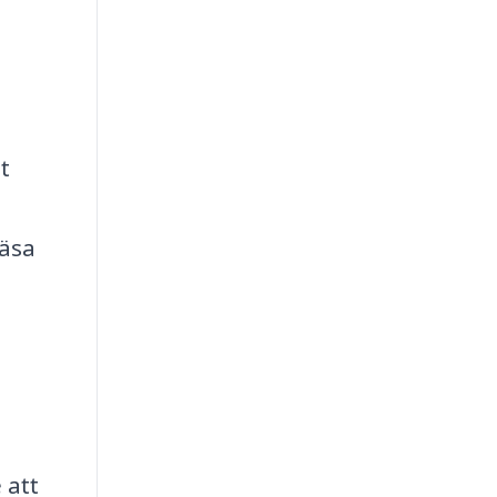
t
läsa
 att