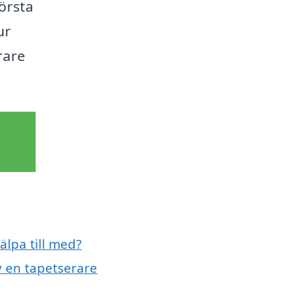
första
ur
rare
älpa till med?
v en tapetserare