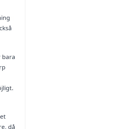
ning
också
r bara
rp
ligt.
tet
re, då