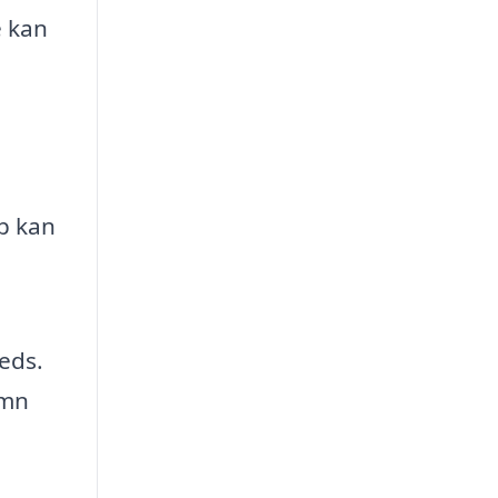
e kan
p kan
eds.
ämn