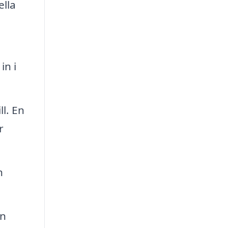
ella
in i
ll. En
r
n
en