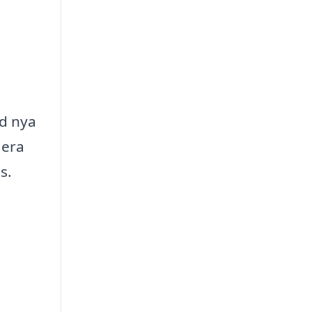
ed nya
lera
s.