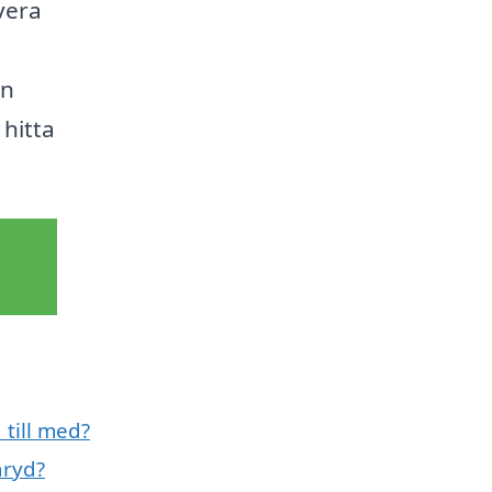
vera
en
 hitta
 till med?
aryd?