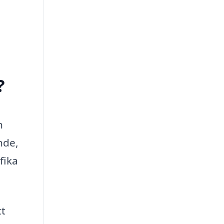
?
h
nde,
fika
tt