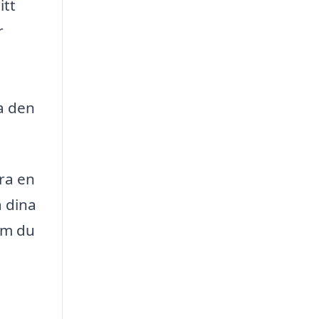
itt
r
ta den
ra en
a dina
hem du