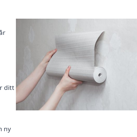
år
r ditt
n ny