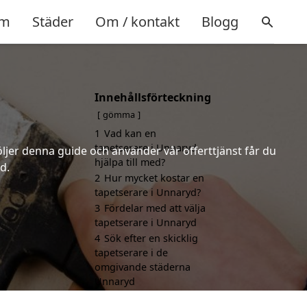
m
Städer
Om / kontakt
Blogg
Innehållsförteckning
gömma
1
Vad kan en
tapetserare i Unnaryd
öljer denna guide och använder vår offerttjänst får du
hjälpa till med?
d.
2
Hur mycket kostar en
tapetserare i Unnaryd?
3
Fördelar med att välja
tapetserare i Unnaryd
4
Sök efter en skicklig
tapetserare i de
omgivande städerna
Unnaryd