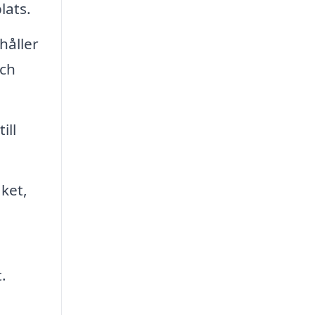
lats.
håller
och
ill
ket,
.