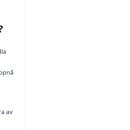
?
dla
n
uppnå
ra av