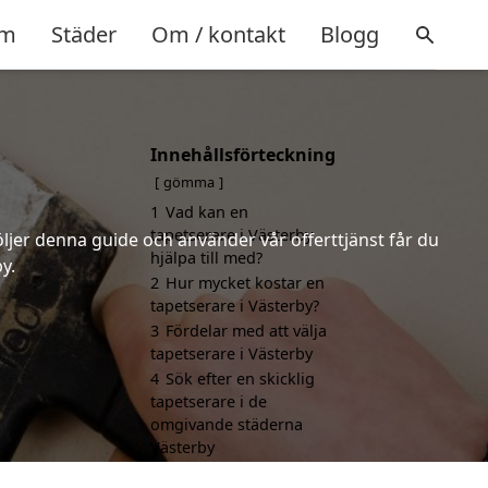
m
Städer
Om / kontakt
Blogg
Innehållsförteckning
gömma
1
Vad kan en
tapetserare i Västerby
öljer denna guide och använder vår offerttjänst får du
hjälpa till med?
y.
2
Hur mycket kostar en
tapetserare i Västerby?
3
Fördelar med att välja
tapetserare i Västerby
4
Sök efter en skicklig
tapetserare i de
omgivande städerna
Västerby