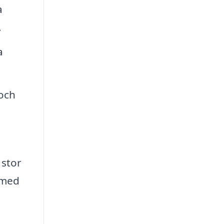
a
.
a
 och
 stor
p med