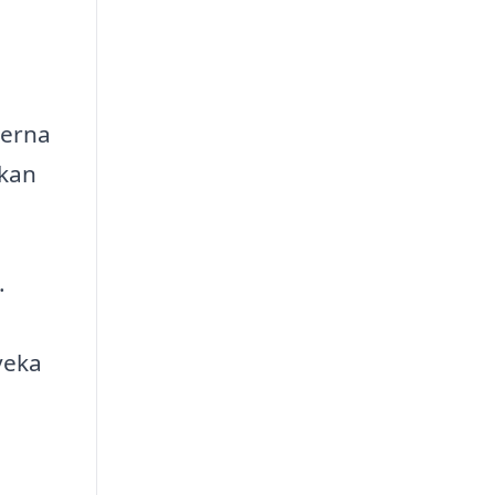
h
derna
 kan
.
veka