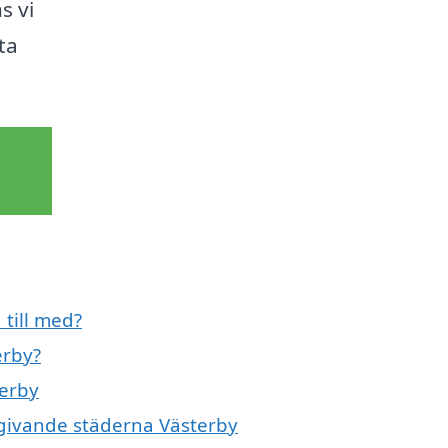
s vi
ta
 till med?
erby?
terby
omgivande städerna Västerby