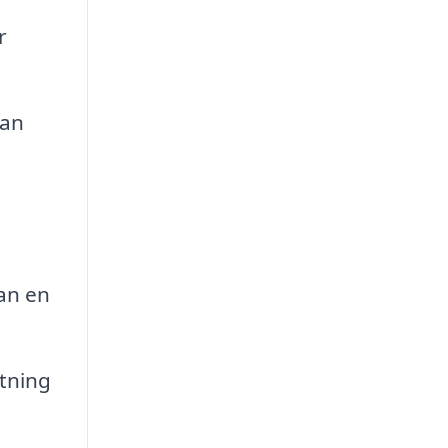
r
tan
an en
tning