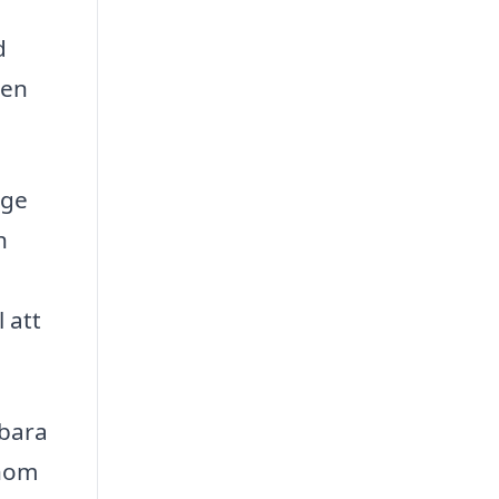
d
sen
nge
h
 att
 bara
enom