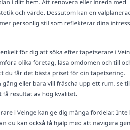
lan i ditt hem. Att renovera eller inreda med
estetik och värde. Dessutom kan en välplanera
 mer personlig stil som reflekterar dina intres
enkelt för dig att söka efter tapetserare i Vei
föra olika företag, läsa omdömen och till oc
t du får det bästa priset för din tapetsering.
ng eller bara vill fräscha upp ett rum, se till
 få resultat av hög kvalitet.
erare i Veinge kan ge dig många fördelar. Inte
 utan du kan också få hjälp med att navigera g