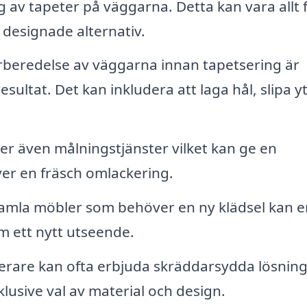
g av tapeter på väggarna. Detta kan vara allt 
h designade alternativ.
rberedelse av väggarna innan tapetsering är
sultat. Det kan inkludera att laga hål, slipa y
r även målningstjänster vilket kan ge en
er en fräsch omlackering.
mla möbler som behöver en ny klädsel kan e
m ett nytt utseende.
rare kan ofta erbjuda skräddarsydda lösnin
lusive val av material och design.