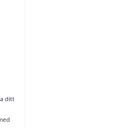
a ditt
 med