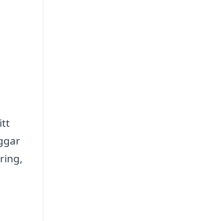
itt
äggar
ring,