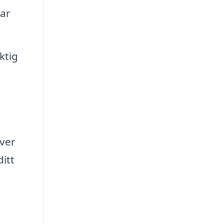
sar
ktig
ver
itt