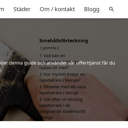
m
Städer
Om / kontakt
Blogg
Innehållsförteckning
gömma
1
Vad kan en
tapetserare i Veinge
öljer denna guide och använder vår offerttjänst får du
hjälpa till med?
.
2
Hur mycket kostar en
tapetserare i Veinge?
3
Fördelar med att välja
tapetserare i Veinge
4
Sök efter en skicklig
tapetserare i de
omgivande städerna till
Veinge