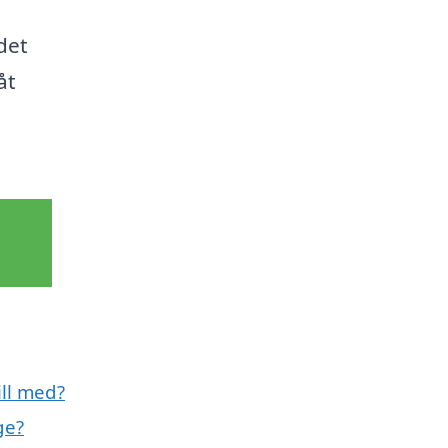
det
åt
ill med?
ge?