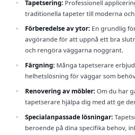
Tapetsering:
Professionell applicerin
traditionella tapeter till moderna oc
Förberedelse av ytor:
En grundlig fö
avgörande för att uppnå ett bra slutre
och rengöra väggarna noggrant.
Färgning:
Många tapetserare erbjude
helhetslösning för väggar som behöv
Renovering av möbler:
Om du har ga
tapetserare hjälpa dig med att ge de
Specialanpassade lösningar:
Tapetse
beroende på dina specifika behov, ink