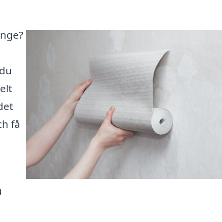
inge?
 du
elt
det
ch få
u