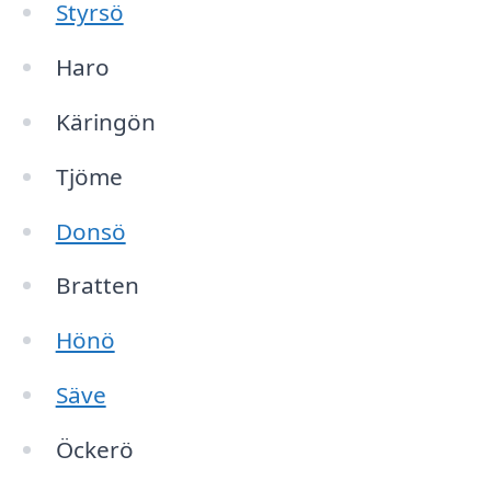
Styrsö
Haro
Käringön
Tjöme
Donsö
Bratten
Hönö
Säve
Öckerö