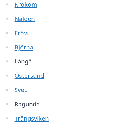
Krokom
Nälden
Frövi
Björna
Långå
Östersund
Sveg
Ragunda
Trångsviken