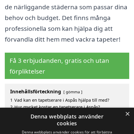
de närliggande städerna som passar dina
behov och budget. Det finns många
professionella som kan hjälpa dig att
förvandla ditt hem med vackra tapeter!
Få 3 erbjudanden, gratis och utan
förpliktelser
Innehållsförteckning
gömma
1
Vad kan en tapetserare i Aspås hjälpa till med?
2
Hur mycket kostar en tapetserare i Aspås?
×
3
Fördelar med att välja tapetserare i Aspås
Denna webbplats använder
4
Sök efter en skicklig tapetserare i de omgivande
cookies
städerna Aspås
Denna webbplats använder cookies för att förbättra