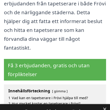
erbjudanden från tapetserare i både Frövi
och de närliggande städerna. Detta
hjälper dig att fatta ett informerat beslut
och hitta en tapetserare som kan
förvandla dina väggar till något
fantastiskt.
Få 3 erbjudanden, gratis och utan
förpliktelser
Innehållsförteckning
gömma
1
Vad kan en tapetserare i Frövi hjälpa till med?
2
Hur mycket kostar en tapetserare i Frövi?
×
3
Fördelar med att välja tapetserare i Frövi