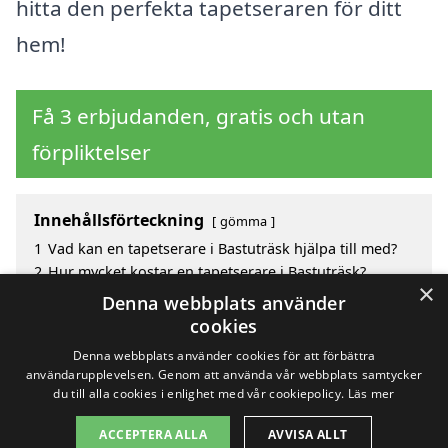
hitta den perfekta tapetseraren för ditt
hem!
Få 3 erbjudanden, gratis och utan
förpliktelser
Innehållsförteckning
gömma
1
Vad kan en tapetserare i Bastuträsk hjälpa till med?
2
Hur mycket kostar en tapetserare i Bastuträsk?
×
3
Fördelar med att välja tapetserare i Bastuträsk
Denna webbplats använder
4
Sök efter en skicklig tapetserare i de omgivande
cookies
städerna kring Bastuträsk
Denna webbplats använder cookies för att förbättra
användarupplevelsen. Genom att använda vår webbplats samtycker
du till alla cookies i enlighet med vår cookiepolicy.
Läs mer
Copyright 2026 - Pilanto Aps
ACCEPTERA ALLA
AVVISA ALLT