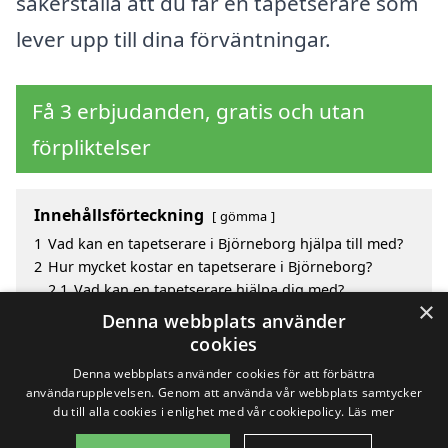
säkerställa att du får en tapetserare som
lever upp till dina förväntningar.
Få 3 erbjudanden, gratis och utan
förpliktelser
Innehållsförteckning
gömma
1
Vad kan en tapetserare i Björneborg hjälpa till med?
2
Hur mycket kostar en tapetserare i Björneborg?
2.1
Vad kan en tapetserare hjälpa dig med?
×
3
Fördelar med att välja tapetserare i Björneborg
Denna webbplats använder
4
Sök efter en skicklig tapetserare i de omgivande
cookies
städerna Björneborg
Denna webbplats använder cookies för att förbättra
användarupplevelsen. Genom att använda vår webbplats samtycker
du till alla cookies i enlighet med vår cookiepolicy.
Läs mer